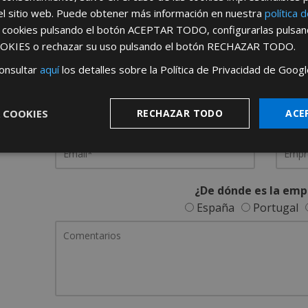
el sitio web. Puede obtener más información en nuestra
política 
REGÍSTRATE PARA HACERTE 
s cookies pulsando el botón
ACEPTAR TODO
, configurarlas pulsa
OKIES
o rechazar su uso pulsando el botón
RECHAZAR TODO
.
Desde
aquí
podrá ver todas las ventaj
onsultar
aquí
los detalles sobre la Política de Privacidad de Googl
Rellene este formulario y nos pondremos en contacto c
 COOKIES
RECHAZAR TODO
ACE
¿De dónde es la emp
España
Portugal