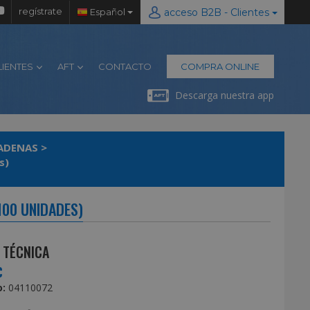
regístrate
Español
acceso B2B - Clientes
LIENTES
AFT
CONTACTO
COMPRA ONLINE
Descarga nuestra app
ADENAS
>
s)
100 UNIDADES)
 TÉCNICA
€
:
04110072