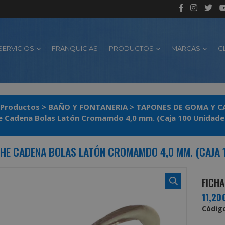
SERVICIOS
FRANQUICIAS
PRODUCTOS
MARCAS
C
Productos
>
BAÑO Y FONTANERIA
>
TAPONES DE GOMA Y C
 Cadena Bolas Latón Cromamdo 4,0 mm. (Caja 100 Unidade
HE CADENA BOLAS LATÓN CROMAMDO 4,0 MM. (CAJA 
FICHA
11,20
Código