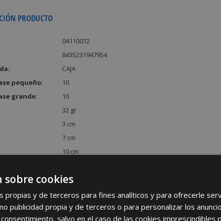
CIÓN PRODUCTO
04110072
8435231947954
da:
CAJA
ase pequeño:
10
ase grande:
10
32 gr
3 cm
7 cm
10 cm
:
210 cm³
 sobre cookies
s propias y de terceros para fines analíticos y para ofrecerle se
como publicidad propia y de terceros o para personalizar los anunci
 consentimiento, salvo en el caso de las cookies imprescindibles 