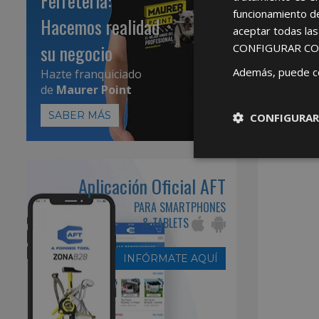
Ferretería:
funcionamiento d
Hacemos realidad
aceptar todas la
su negocio
CONFIGURAR CO
Además, puede c
Hazte franquiciado
de
Maurer Point
SABER MÁS
CONFIGURAR
Aplicación Oficial AFT
PARA SMARTPHONES
& TABLETS
INFÓRMATE AQUÍ