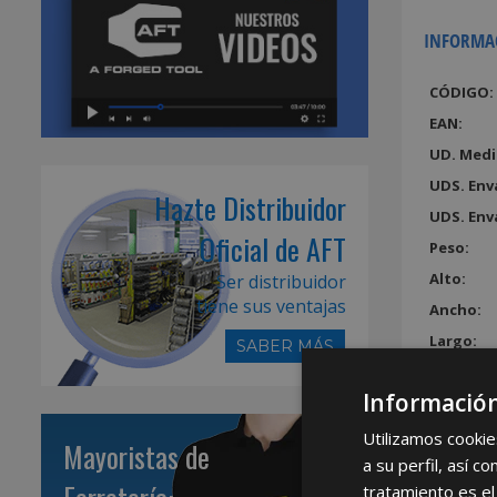
INFORMA
CÓDIGO:
EAN:
UD. Medi
UDS. Env
Hazte Distribuidor
UDS. Env
Oficial de AFT
Peso:
Alto:
Ser distribuidor
tiene sus ventajas
Ancho:
Largo:
SABER MÁS
Volumen
Información
Utilizamos cookie
Mayoristas de
a su perfil, así 
tratamiento es el