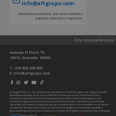
info@aftgrupo.com
*Abstenerse particulares, sólo venta a tiendas y
empresas minoristas y mayoristas.
Este sitio puede incluir
Avenida El Florío 75.
18015. Granada. SPAIN
T: (34)
958 208 900
E:
info@aftgrupo.com
A Forged Tool, S.A. ha recibido una ayuda de la Unión Europea con cargo al Fondo
NextGenerationEU, en el marco del Plan de Recuperación, Transformación y
Resiliencia, para Desarrollo de energías renovables dentro del programa de
incentivos ligados al autoconsumo y almacenamiento, con fuentes de energía
renovable, así como la implantación de sistemas térmicos renovables en el sector
residencial del Ministerio para la Transición Ecológica y el Reto Demográfico,
gestionado por la Junta de Andalucía, a través de la Agencia Andaluza de la Energía.