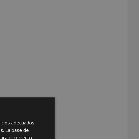
rvicios adecuados
os. La base de
para el correcto