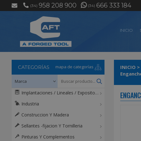
958 208 900
666 333 184
(34)
(34)
INICIO
mapa de categorías
INICIO
>
CATEGORÍAS
Enganche
Implantaciones / Lineales / Expositores / Mostradores
ENGANC
Industria
Construccion Y Madera
Sellantes -fijacion Y Tornilleria
Pinturas Y Complementos