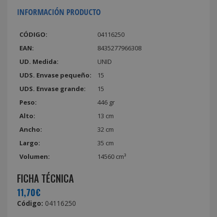
INFORMACIÓN PRODUCTO
CÓDIGO:
04116250
EAN:
8435277966308
UD. Medida:
UNID
UDS. Envase pequeño:
15
UDS. Envase grande:
15
Peso:
446 gr
Alto:
13 cm
Ancho:
32 cm
Largo:
35 cm
Volumen:
14560 cm³
FICHA TÉCNICA
11,70€
Código:
04116250