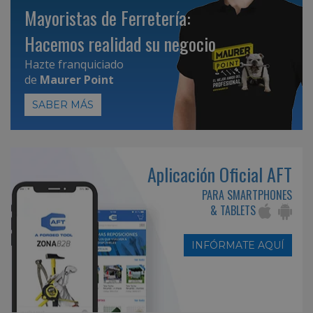
Mayoristas de Ferretería:
Hacemos realidad su negocio
Hazte franquiciado
de
Maurer Point
SABER MÁS
Aplicación Oficial AFT
PARA SMARTPHONES
& TABLETS
INFÓRMATE AQUÍ