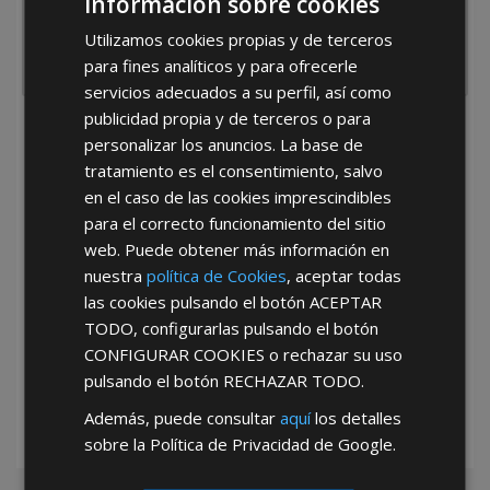
Información sobre cookies
Utilizamos cookies propias y de terceros
para fines analíticos y para ofrecerle
servicios adecuados a su perfil, así como
publicidad propia y de terceros o para
He leído y acepto la
Política de Privacidad
personalizar los anuncios. La base de
tratamiento es el consentimiento, salvo
en el caso de las cookies imprescindibles
para el correcto funcionamiento del sitio
web. Puede obtener más información en
nuestra
política de Cookies
, aceptar todas
las cookies pulsando el botón
ACEPTAR
*Abstenerse particulares, sólo venta a tiendas y empresas minoristas y
TODO
, configurarlas pulsando el botón
mayoristas.
CONFIGURAR COOKIES
o rechazar su uso
pulsando el botón
RECHAZAR TODO
.
Además, puede consultar
aquí
los detalles
sobre la Política de Privacidad de Google.