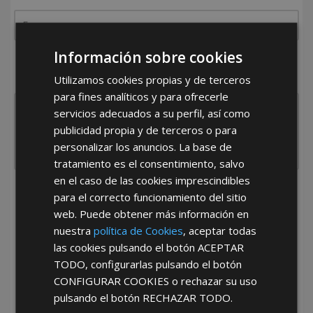
Información sobre cookies
¿De dónde es la empresa?
España
Portugal
Otros
Utilizamos cookies propias y de terceros
para fines analíticos y para ofrecerle
servicios adecuados a su perfil, así como
publicidad propia y de terceros o para
personalizar los anuncios. La base de
tratamiento es el consentimiento, salvo
en el caso de las cookies imprescindibles
He leído y acepto la
Política de Privacidad
para el correcto funcionamiento del sitio
web. Puede obtener más información en
nuestra
política de Cookies
, aceptar todas
las cookies pulsando el botón
ACEPTAR
TODO
, configurarlas pulsando el botón
CONFIGURAR COOKIES
o rechazar su uso
pulsando el botón
RECHAZAR TODO
.
*Abstenerse particulares, sólo venta a tiendas y empresas minoristas y