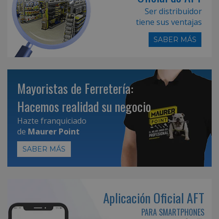
Ser distribuidor
tiene sus ventajas
SABER MÁS
Mayoristas de Ferretería:
Hacemos realidad su negocio
Hazte franquiciado
de
Maurer Point
SABER MÁS
Aplicación Oficial AFT
PARA SMARTPHONES