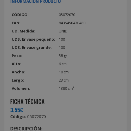
INFORMACIÓN PRODUCTO
CÓDIGO:
05072070
EAN:
8435450430480
UD. Medida:
UNID
UDS. Envase pequeño:
100
UDS. Envase grande:
100
Peso:
58 gr
Alto:
6 cm
Ancho:
10 cm
Largo:
23 cm
Volumen:
1380 cm³
FICHA TÉCNICA
3,55€
Código:
05072070
DESCRIPCIÓN: