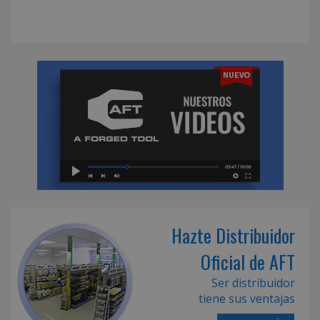
Hazte Distribuidor
Oficial de AFT
Ser distribuidor
tiene sus ventajas