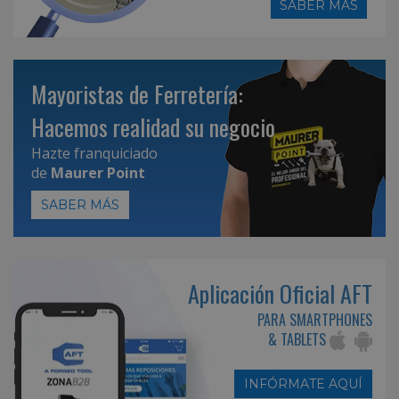
SABER MÁS
Mayoristas de Ferretería:
Hacemos realidad su negocio
Hazte franquiciado
de
Maurer Point
SABER MÁS
Aplicación Oficial AFT
PARA SMARTPHONES
& TABLETS
INFÓRMATE AQUÍ