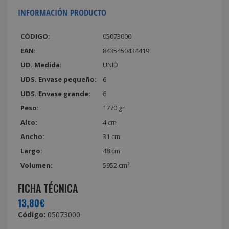
INFORMACIÓN PRODUCTO
CÓDIGO:
05073000
EAN:
8435450434419
UD. Medida:
UNID
UDS. Envase pequeño:
6
UDS. Envase grande:
6
Peso:
1770 gr
Alto:
4 cm
Ancho:
31 cm
Largo:
48 cm
Volumen:
5952 cm³
FICHA TÉCNICA
13,80€
Código:
05073000