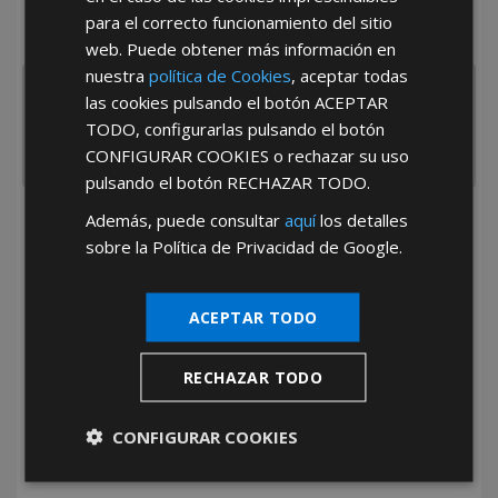
¿De dónde es la empresa?
para el correcto funcionamiento del sitio
España
Portugal
Otros
web. Puede obtener más información en
nuestra
política de Cookies
, aceptar todas
las cookies pulsando el botón
ACEPTAR
TODO
, configurarlas pulsando el botón
CONFIGURAR COOKIES
o rechazar su uso
pulsando el botón
RECHAZAR TODO
.
Además, puede consultar
aquí
los detalles
He leído y acepto la
Política de Privacidad
sobre la Política de Privacidad de Google.
ACEPTAR TODO
RECHAZAR TODO
*Abstenerse particulares, sólo venta a tiendas y empresas minoristas y
mayoristas.
CONFIGURAR COOKIES