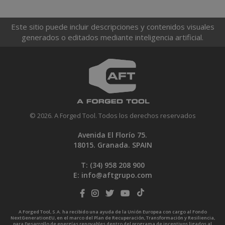
Este sitio puede incluir descripciones y contenidos visuales
generados o editados mediante inteligencia artificial.
© 2026. A Forged Tool. Todos los derechos reservados
Avenida El Florío 75.
18015. Granada. SPAIN
T: (34)
958 208 900
E:
info@aftgrupo.com
A Forged Tool, S.A. ha recibido una ayuda de la Unión Europea con cargo al Fondo
NextGenerationEU, en el marco del Plan de Recuperación, Transformación y Resiliencia,
para Desarrollo de energías renovables dentro del programa de incentivos ligados al