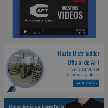
Hazte Distribuidor
Oficial de AFT
Ser distribuidor
tiene sus ventajas
SABER MÁS
Mayoristas de Ferretería: