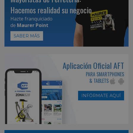
Hacemos realidad su negocio
Hazte franquiciado
de
Maurer Point
SABER MÁS
Aplicación Oficial AFT
PARA SMARTPHONES
& TABLETS
INFÓRMATE AQUÍ