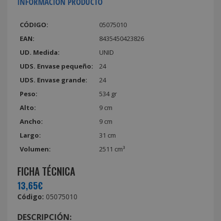
INFORMACIÓN PRODUCTO
CÓDIGO:
05075010
EAN:
8435450423826
UD. Medida:
UNID
UDS. Envase pequeño:
24
UDS. Envase grande:
24
Peso:
534 gr
Alto:
9 cm
Ancho:
9 cm
Largo:
31 cm
Volumen:
2511 cm³
FICHA TÉCNICA
13,65€
Código:
05075010
DESCRIPCIÓN: