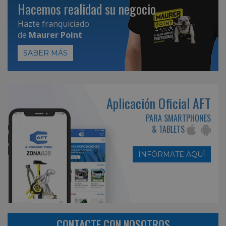
Hacemos realidad su negocio
Hazte franquiciado
de
Maurer Point
SABER MÁS
Aplicación Oficial AFT
PARA SMARTPHONES
& TABLETS
INFÓRMATE AQUÍ
CONTACTE CON NOSOTROS