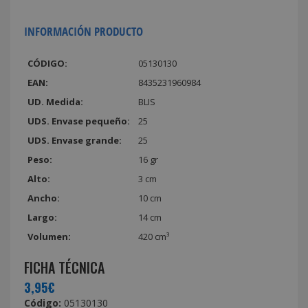
INFORMACIÓN PRODUCTO
CÓDIGO:
05130130
EAN:
8435231960984
UD. Medida:
BLIS
UDS. Envase pequeño:
25
UDS. Envase grande:
25
Peso:
16 gr
Alto:
3 cm
Ancho:
10 cm
Largo:
14 cm
Volumen:
420 cm³
FICHA TÉCNICA
3,95€
Código:
05130130