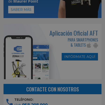
de
Maurer Point
SABER MÁS
Aplicación Oficial AFT
PARA SMARTPHONES
& TABLETS
INFÓRMATE AQUÍ
CONTACTE CON NOSOTROS
TELÉFONO:
958 208 900