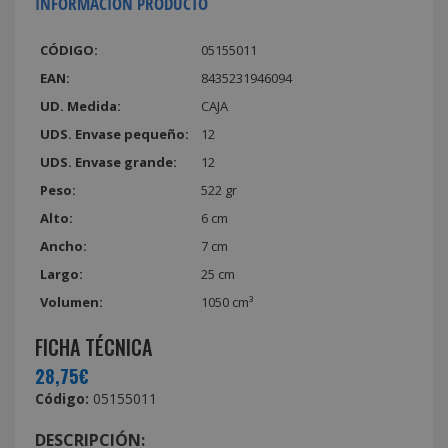
INFORMACIÓN PRODUCTO
CÓDIGO:
05155011
EAN:
8435231946094
UD. Medida:
CAJA
UDS. Envase pequeño:
12
UDS. Envase grande:
12
Peso:
522 gr
Alto:
6 cm
Ancho:
7 cm
Largo:
25 cm
Volumen:
1050 cm³
FICHA TÉCNICA
28,75€
Código:
05155011
DESCRIPCIÓN: