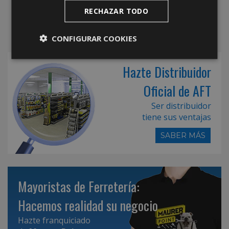
RECHAZAR TODO
CONFIGURAR COOKIES
Hazte Distribuidor
Oficial de AFT
Ser distribuidor
tiene sus ventajas
SABER MÁS
Mayoristas de Ferretería:
Hacemos realidad su negocio
Hazte franquiciado