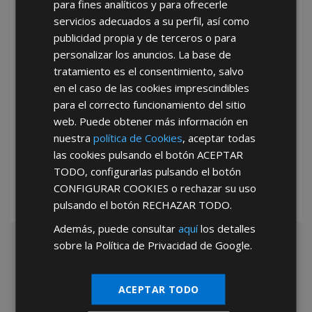
para fines analíticos y para ofrecerle
He leído y acepto la
Política de Privacidad
servicios adecuados a su perfil, así como
publicidad propia y de terceros o para
personalizar los anuncios. La base de
tratamiento es el consentimiento, salvo
en el caso de las cookies imprescindibles
para el correcto funcionamiento del sitio
web. Puede obtener más información en
*Abstenerse particulares, sólo venta a tiendas y empresas minoristas y
nuestra
política de Cookies
, aceptar todas
mayoristas.
las cookies pulsando el botón
ACEPTAR
TODO
, configurarlas pulsando el botón
CONFIGURAR COOKIES
o rechazar su uso
pulsando el botón
RECHAZAR TODO
.
Además, puede consultar
aquí
los detalles
sobre la Política de Privacidad de Google.
ACEPTAR TODO