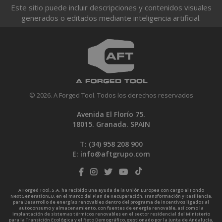
Este sitio puede incluir descripciones y contenidos visuales
generados o editados mediante inteligencia artificial.
© 2026. A Forged Tool. Todos los derechos reservados
Avenida El Florío 75.
18015. Granada. SPAIN
T: (34)
958 208 900
E:
info@aftgrupo.com
A Forged Tool, S.A. ha recibido una ayuda de la Unión Europea con cargo al Fondo
NextGenerationEU, en el marco del Plan de Recuperación, Transformación y Resiliencia,
para Desarrollo de energías renovables dentro del programa de incentivos ligados al
autoconsumo y almacenamiento, con fuentes de energía renovable, así como la
implantación de sistemas térmicos renovables en el sector residencial del Ministerio
para la Transición Ecológica y el Reto Demográfico, gestionado por la Junta de Andalucía,