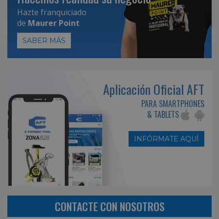
Hazte franquiciado
de
Maurer Point
SABER MÁS
Aplicación Oficial AFT
PARA SMARTPHONES
& TABLETS
INFÓRMATE AQUÍ
CONTACTE CON NOSOTROS