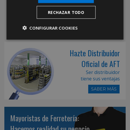
RECHAZAR TODO
CONFIGURAR COOKIES
Hazte Distribuidor
Oficial de AFT
Ser distribuidor
tiene sus ventajas
SABER MÁS
Mayoristas de Ferretería:
Hacemos realidad su negocio