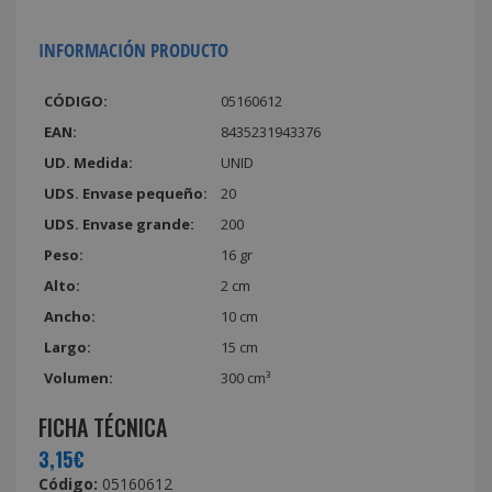
INFORMACIÓN PRODUCTO
CÓDIGO:
05160612
EAN:
8435231943376
UD. Medida:
UNID
UDS. Envase pequeño:
20
UDS. Envase grande:
200
Peso:
16 gr
Alto:
2 cm
Ancho:
10 cm
Largo:
15 cm
Volumen:
300 cm³
FICHA TÉCNICA
3,15€
Código:
05160612