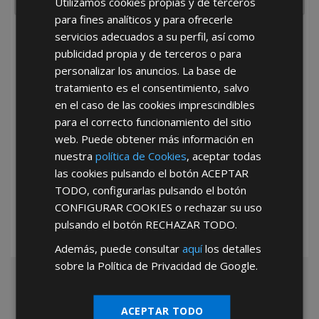
Utilizamos cookies propias y de terceros
para fines analíticos y para ofrecerle
servicios adecuados a su perfil, así como
He leído y acepto la
Política de Privacidad
publicidad propia y de terceros o para
personalizar los anuncios. La base de
tratamiento es el consentimiento, salvo
en el caso de las cookies imprescindibles
para el correcto funcionamiento del sitio
web. Puede obtener más información en
nuestra
política de Cookies
, aceptar todas
*Abstenerse particulares, sólo venta a tiendas y empresas minoristas y
las cookies pulsando el botón
ACEPTAR
mayoristas.
TODO
, configurarlas pulsando el botón
CONFIGURAR COOKIES
o rechazar su uso
pulsando el botón
RECHAZAR TODO
.
Además, puede consultar
aquí
los detalles
sobre la Política de Privacidad de Google.
ACEPTAR TODO