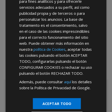
para fines analíticos y para ofrecerle
He leído y acepto la
Política de Privacidad
servicios adecuados a su perfil, así como
publicidad propia y de terceros o para
personalizar los anuncios. La base de
tratamiento es el consentimiento, salvo
en el caso de las cookies imprescindibles
para el correcto funcionamiento del sitio
web. Puede obtener más información en
*Abstenerse particulares, sólo venta a tiendas y empresas minoristas y
nuestra
política de Cookies
, aceptar todas
mayoristas.
las cookies pulsando el botón
ACEPTAR
TODO
, configurarlas pulsando el botón
CONFIGURAR COOKIES
o rechazar su uso
pulsando el botón
RECHAZAR TODO
.
Además, puede consultar
aquí
los detalles
sobre la Política de Privacidad de Google.
ACEPTAR TODO