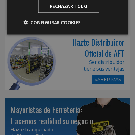
RECHAZAR TODO
CONFIGURAR COOKIES
Hazte Distribuidor
Oficial de AFT
Ser distribuidor
tiene sus ventajas
SABER MÁS
Mayoristas de Ferretería:
Hacemos realidad su negocio
Hazte franquiciado