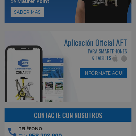
de
Maurer Point
SABER MÁS
Aplicación Oficial AFT
PARA SMARTPHONES
& TABLETS
INFÓRMATE AQUÍ
CONTACTE CON NOSOTROS
TELÉFONO:
958 208 900