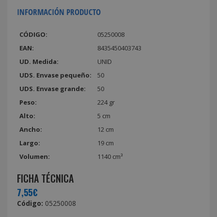
INFORMACIÓN PRODUCTO
CÓDIGO:
05250008
EAN:
8435450403743
UD. Medida:
UNID
UDS. Envase pequeño:
50
UDS. Envase grande:
50
Peso:
224 gr
Alto:
5 cm
Ancho:
12 cm
Largo:
19 cm
Volumen:
1140 cm³
FICHA TÉCNICA
7,55€
Código:
05250008