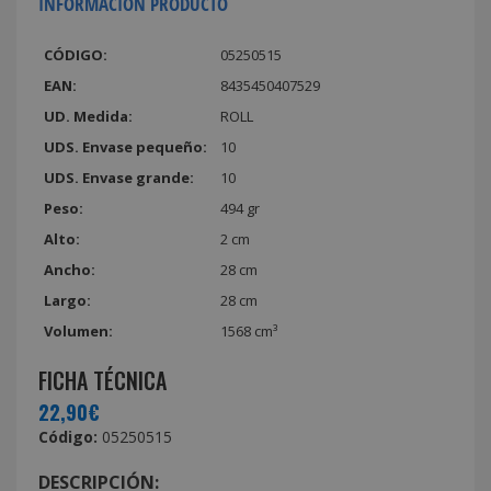
INFORMACIÓN PRODUCTO
CÓDIGO:
05250515
EAN:
8435450407529
UD. Medida:
ROLL
UDS. Envase pequeño:
10
UDS. Envase grande:
10
Peso:
494 gr
Alto:
2 cm
Ancho:
28 cm
Largo:
28 cm
Volumen:
1568 cm³
FICHA TÉCNICA
22,90€
Código:
05250515
DESCRIPCIÓN: