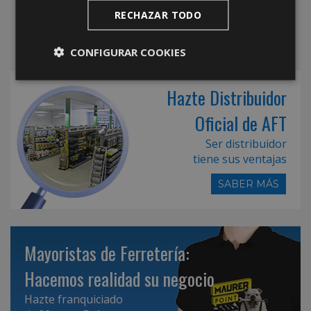
RECHAZAR TODO
CONFIGURAR COOKIES
Hazte Distribuidor
Oficial de AFT
Ser distribuidor
tiene sus ventajas
SABER MÁS
Mayoristas de Ferretería:
Hacemos realidad su negocio
Hazte franquiciado