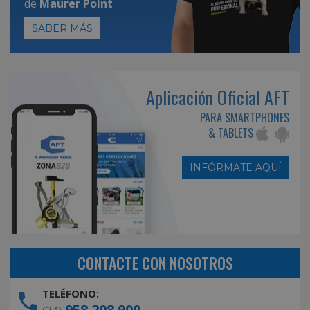
de
Maurer Point
SABER MÁS
Aplicación Oficial AFT
PARA SMARTPHONES
& TABLETS
INFÓRMATE AQUÍ
CONTACTE CON NOSOTROS
TELÉFONO:
958 208 900