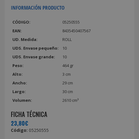
INFORMACIÓN PRODUCTO
CÓDIGO:
05250555
EAN:
8435450407567
UD. Medida:
ROLL
UDS. Envase pequeño:
10
UDS. Envase grande:
10
Peso:
464 gr
Alto:
3 cm
Ancho:
29 cm
Largo:
30 cm
Volumen:
2610 cm³
FICHA TÉCNICA
23,80€
Código:
05250555