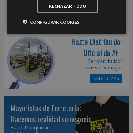
RECHAZAR TODO
CONFIGURAR COOKIES
Hazte Distribuidor
Oficial de AFT
Ser distribuidor
tiene sus ventajas
SABER MÁS
Mayoristas de Ferretería:
Hacemos realidad su negocio
Hazte franquiciado