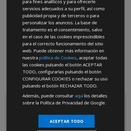
para fines analíticos y para ofrecerle
He leído y acepto la
Política de Privacidad
servicios adecuados a su perfil, así como
publicidad propia y de terceros o para
personalizar los anuncios. La base de
tratamiento es el consentimiento, salvo
en el caso de las cookies imprescindibles
para el correcto funcionamiento del sitio
web. Puede obtener más información en
*Abstenerse particulares, sólo venta a tiendas y empresas minoristas y
nuestra
política de Cookies
, aceptar todas
mayoristas.
las cookies pulsando el botón
ACEPTAR
TODO
, configurarlas pulsando el botón
CONFIGURAR COOKIES
o rechazar su uso
pulsando el botón
RECHAZAR TODO
.
Además, puede consultar
aquí
los detalles
sobre la Política de Privacidad de Google.
ACEPTAR TODO