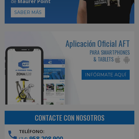
de
Maurer Point
SABER MÁS
Aplicación Oficial AFT
PARA SMARTPHONES
& TABLETS
INFÓRMATE AQUÍ
CONTACTE CON NOSOTROS
TELÉFONO:
958 208 900