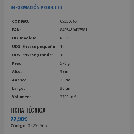
INFORMACIÓN PRODUCTO
CÓDIGO:
05250565
EAN:
8435450407581
UD. Medida:
ROLL
UDS. Envase pequeño:
10
UDS. Envase grande:
10
Peso:
576 gr
Alto:
3 cm
Ancho:
30 cm
Largo:
30 cm
Volumen:
2700 cm³
FICHA TÉCNICA
22,90€
Código:
05250565