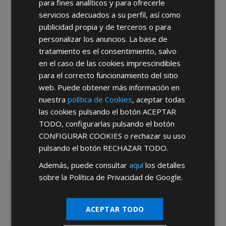
para fines analíticos y para ofrecerle
He leído y acepto la
Política de Privacidad
servicios adecuados a su perfil, así como
publicidad propia y de terceros o para
personalizar los anuncios. La base de
tratamiento es el consentimiento, salvo
en el caso de las cookies imprescindibles
para el correcto funcionamiento del sitio
web. Puede obtener más información en
*Abstenerse particulares, sólo venta a tiendas y empresas minoristas y
nuestra
política de Cookies
, aceptar todas
mayoristas.
las cookies pulsando el botón
ACEPTAR
TODO
, configurarlas pulsando el botón
CONFIGURAR COOKIES
o rechazar su uso
pulsando el botón
RECHAZAR TODO
.
Además, puede consultar
aquí
los detalles
sobre la Política de Privacidad de Google.
ACEPTAR TODO