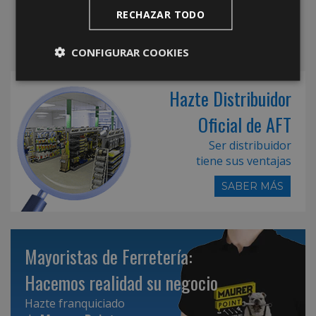
RECHAZAR TODO
CONFIGURAR COOKIES
Hazte Distribuidor
Oficial de AFT
Ser distribuidor
tiene sus ventajas
SABER MÁS
Mayoristas de Ferretería:
Hacemos realidad su negocio
Hazte franquiciado