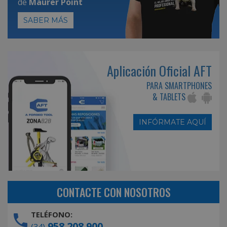
de
Maurer Point
SABER MÁS
Aplicación Oficial AFT
PARA SMARTPHONES
& TABLETS
INFÓRMATE AQUÍ
CONTACTE CON NOSOTROS
TELÉFONO:
958 208 900