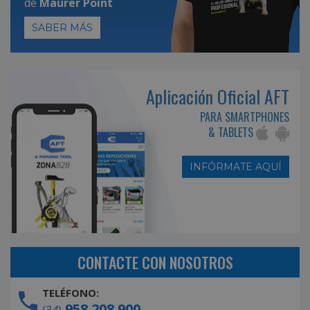
de
Maurer Point
SABER MÁS
Aplicación Oficial AFT
PARA SMARTPHONES
& TABLETS
INFÓRMATE AQUÍ
CONTACTE CON NOSOTROS
TELÉFONO:
958 208 900