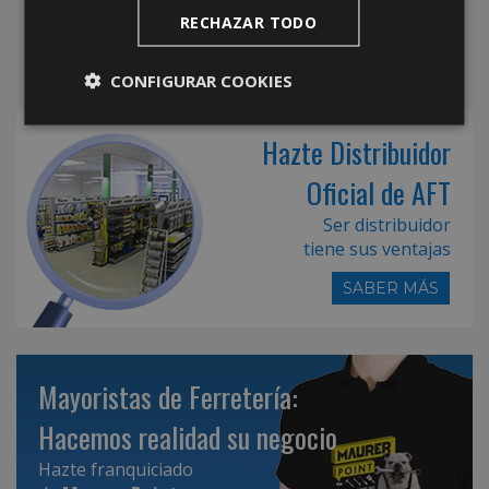
RECHAZAR TODO
CONFIGURAR COOKIES
Hazte Distribuidor
Oficial de AFT
Ser distribuidor
tiene sus ventajas
SABER MÁS
Mayoristas de Ferretería:
Hacemos realidad su negocio
Hazte franquiciado