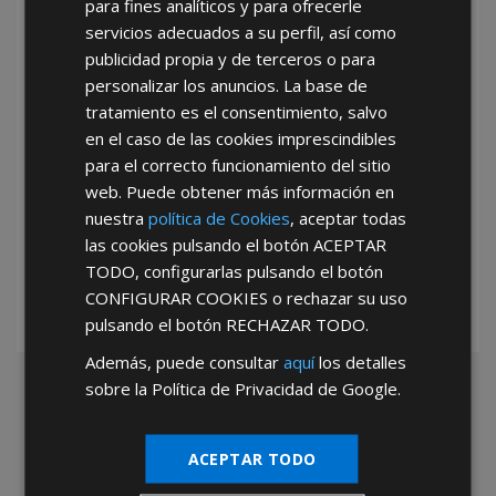
para fines analíticos y para ofrecerle
He leído y acepto la
Política de Privacidad
servicios adecuados a su perfil, así como
publicidad propia y de terceros o para
personalizar los anuncios. La base de
tratamiento es el consentimiento, salvo
en el caso de las cookies imprescindibles
para el correcto funcionamiento del sitio
web. Puede obtener más información en
*Abstenerse particulares, sólo venta a tiendas y empresas minoristas y
nuestra
política de Cookies
, aceptar todas
mayoristas.
las cookies pulsando el botón
ACEPTAR
TODO
, configurarlas pulsando el botón
CONFIGURAR COOKIES
o rechazar su uso
pulsando el botón
RECHAZAR TODO
.
Además, puede consultar
aquí
los detalles
sobre la Política de Privacidad de Google.
ACEPTAR TODO