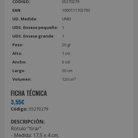
CÓDIGO:
05270279
EAN:
1000111702793
UD. Medida:
UNID
UDS. Envase pequeño:
1
UDS. Envase grande:
1
Peso:
20 gr
Alto:
1 cm
Ancho:
6 cm
Largo:
20 cm
Volumen:
120 cm³
FICHA TÉCNICA
3,55€
Código:
05270279
DESCRIPCIÓN:
Rotulo "tirar"
- Medida: 17,5 x 4 cm.