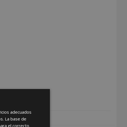
rvicios adecuados
os. La base de
para el correcto