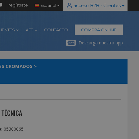
regístrate
Español
acceso B2B - Clientes
LIENTES
AFT
CONTACTO
COMPRA ONLINE
Descarga nuestra app
ES CROMADOS
>
 TÉCNICA
:
05300065