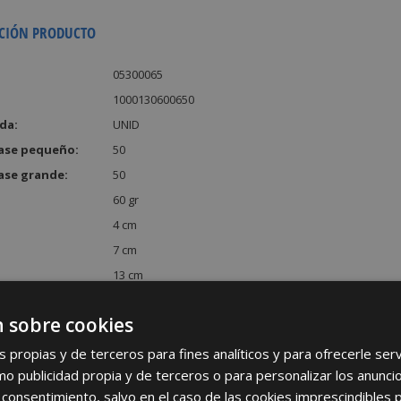
CIÓN PRODUCTO
05300065
1000130600650
da:
UNID
ase pequeño:
50
ase grande:
50
60 gr
4 cm
7 cm
13 cm
:
364 cm³
 sobre cookies
s propias y de terceros para fines analíticos y para ofrecerle se
como publicidad propia y de terceros o para personalizar los anunci
 consentimiento, salvo en el caso de las cookies imprescindibles 