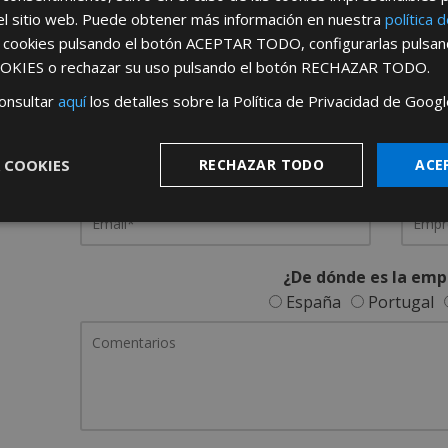
el sitio web. Puede obtener más información en nuestra
política 
REGÍSTRATE PARA HACERTE 
s cookies pulsando el botón
ACEPTAR TODO
, configurarlas pulsa
OKIES
o rechazar su uso pulsando el botón
RECHAZAR TODO
.
Desde
aquí
podrá ver todas las ventaj
onsultar
aquí
los detalles sobre la Política de Privacidad de Googl
Rellene este formulario y nos pondremos en contacto c
 COOKIES
RECHAZAR TODO
ACE
¿De dónde es la emp
España
Portugal