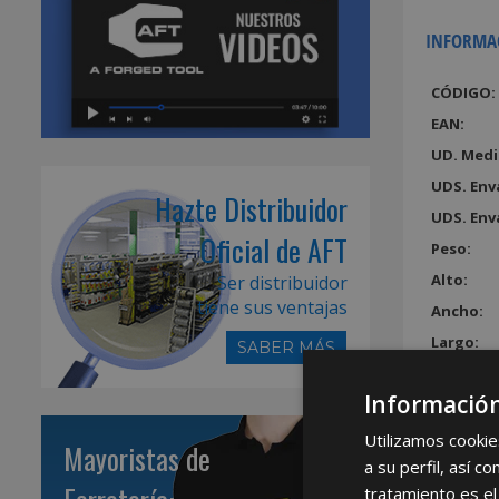
INFORMA
CÓDIGO:
EAN:
UD. Medi
UDS. Env
Hazte Distribuidor
UDS. Env
Oficial de AFT
Peso:
Alto:
Ser distribuidor
tiene sus ventajas
Ancho:
Largo:
SABER MÁS
Volumen
Información
Utilizamos cookie
Mayoristas de
a su perfil, así 
tratamiento es el