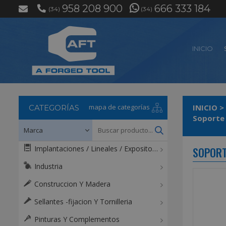
958 208 900
666 333 184
(34)
(34)
INICIO
mapa de categorías
INICIO
>
CATEGORÍAS
Soporte
Implantaciones / Lineales / Expositores / Mostradores
SOPORT
Industria
Construccion Y Madera
Sellantes -fijacion Y Tornilleria
Pinturas Y Complementos