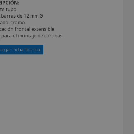
IPCIÓN:
te tubo
a barras de 12 mm.Ø
bado: cromo.
cación frontal extensible.
l para el montaje de cortinas.
argar Ficha Técnica