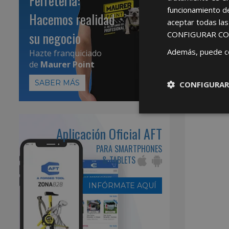
Ferretería:
funcionamiento d
Hacemos realidad
aceptar todas la
su negocio
CONFIGURAR CO
Además, puede c
Hazte franquiciado
de
Maurer Point
SABER MÁS
CONFIGURAR
Aplicación Oficial AFT
PARA SMARTPHONES
& TABLETS
INFÓRMATE AQUÍ