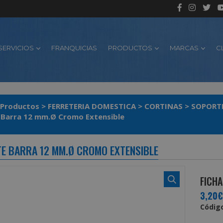
SERVICIOS
FRANQUICIAS
PRODUCTOS
MARCAS
C
Productos
>
FERRETERIA DOMESTICA
>
CORTINAS
>
SOPORT
 Barra 12 mm.Ø Cromo Extensible
E BARRA 12 MM.Ø CROMO EXTENSIBLE
FICHA
3,20€
Código