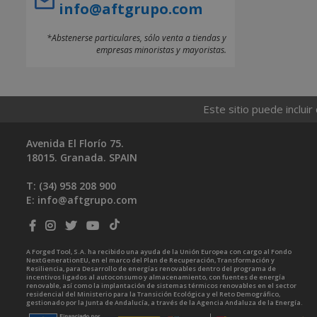
info@aftgrupo.com
*Abstenerse particulares, sólo venta a tiendas y
empresas minoristas y mayoristas.
Este sitio puede incluir
Avenida El Florío 75.
18015. Granada. SPAIN
T: (34)
958 208 900
E:
info@aftgrupo.com
A Forged Tool, S.A. ha recibido una ayuda de la Unión Europea con cargo al Fondo
NextGenerationEU, en el marco del Plan de Recuperación, Transformación y
Resiliencia, para Desarrollo de energías renovables dentro del programa de
incentivos ligados al autoconsumo y almacenamiento, con fuentes de energía
renovable, así como la implantación de sistemas térmicos renovables en el sector
residencial del Ministerio para la Transición Ecológica y el Reto Demográfico,
gestionado por la Junta de Andalucía, a través de la Agencia Andaluza de la Energía.