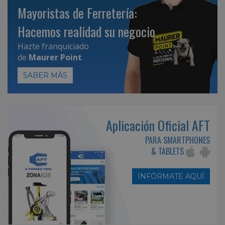
Mayoristas de Ferretería:
Hacemos realidad su negocio
Hazte franquiciado
de
Maurer Point
SABER MÁS
Aplicación Oficial AFT
PARA SMARTPHONES
& TABLETS
INFÓRMATE AQUÍ