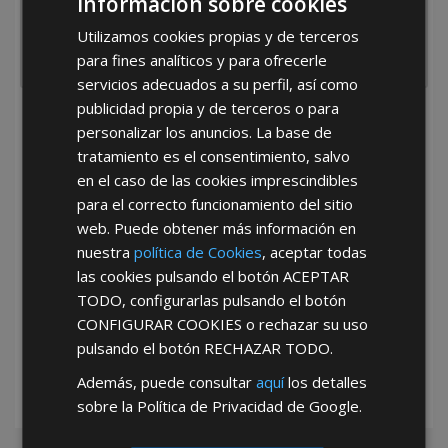
Información sobre cookies
Utilizamos cookies propias y de terceros
para fines analíticos y para ofrecerle
servicios adecuados a su perfil, así como
publicidad propia y de terceros o para
He leído y acepto la
Política de Privacidad
personalizar los anuncios. La base de
tratamiento es el consentimiento, salvo
en el caso de las cookies imprescindibles
para el correcto funcionamiento del sitio
web. Puede obtener más información en
nuestra
política de Cookies
, aceptar todas
las cookies pulsando el botón
ACEPTAR
*Abstenerse particulares, sólo venta a tiendas y empresas minoristas y
TODO
, configurarlas pulsando el botón
mayoristas.
CONFIGURAR COOKIES
o rechazar su uso
pulsando el botón
RECHAZAR TODO
.
Además, puede consultar
aquí
los detalles
sobre la Política de Privacidad de Google.