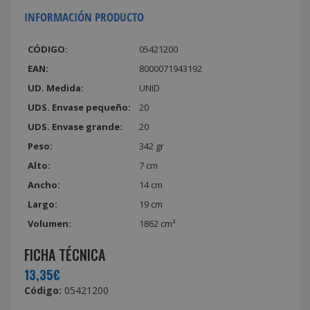
INFORMACIÓN PRODUCTO
CÓDIGO:
05421200
EAN:
8000071943192
UD. Medida:
UNID
UDS. Envase pequeño:
20
UDS. Envase grande:
20
Peso:
342 gr
Alto:
7 cm
Ancho:
14 cm
Largo:
19 cm
Volumen:
1862 cm³
FICHA TÉCNICA
13,35€
Código:
05421200