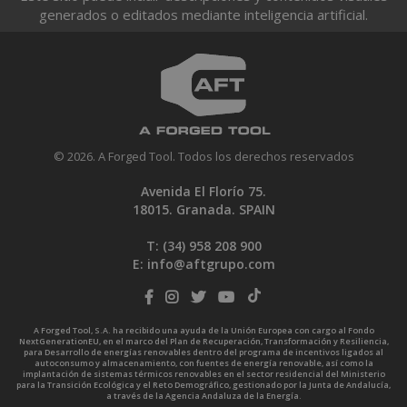
generados o editados mediante inteligencia artificial.
© 2026. A Forged Tool. Todos los derechos reservados
Avenida El Florío 75.
18015. Granada. SPAIN
T: (34)
958 208 900
E:
info@aftgrupo.com
A Forged Tool, S.A. ha recibido una ayuda de la Unión Europea con cargo al Fondo
NextGenerationEU, en el marco del Plan de Recuperación, Transformación y Resiliencia,
para Desarrollo de energías renovables dentro del programa de incentivos ligados al
autoconsumo y almacenamiento, con fuentes de energía renovable, así como la
implantación de sistemas térmicos renovables en el sector residencial del Ministerio
para la Transición Ecológica y el Reto Demográfico, gestionado por la Junta de Andalucía,
a través de la Agencia Andaluza de la Energía.