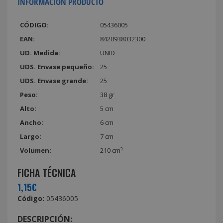
INFORMACIÓN PRODUCTO
CÓDIGO:
05436005
EAN:
8420938032300
UD. Medida:
UNID
UDS. Envase pequeño:
25
UDS. Envase grande:
25
Peso:
38 gr
Alto:
5 cm
Ancho:
6 cm
Largo:
7 cm
Volumen:
210 cm³
FICHA TÉCNICA
1,15€
Código:
05436005
DESCRIPCIÓN: