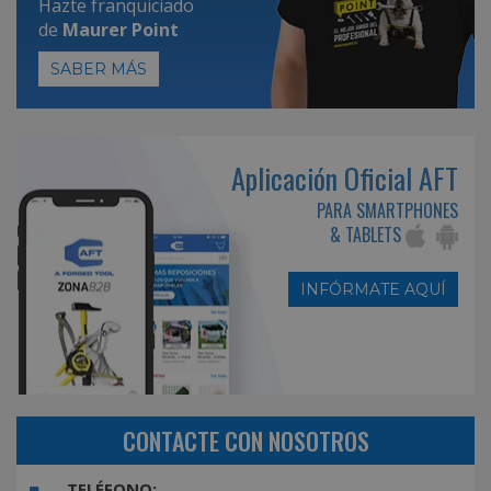
Hazte franquiciado
de
Maurer Point
SABER MÁS
Aplicación Oficial AFT
PARA SMARTPHONES
& TABLETS
INFÓRMATE AQUÍ
CONTACTE CON NOSOTROS
TELÉFONO: