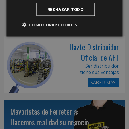
RECHAZAR TODO
CONFIGURAR COOKIES
Hazte Distribuidor
Oficial de AFT
Ser distribuidor
tiene sus ventajas
SABER MÁS
Mayoristas de Ferretería:
Hacemos realidad su negocio