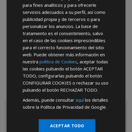
para fines analíticos y para ofrecerle
He leído y acepto la
Política de Privacidad
servicios adecuados a su perfil, así como
publicidad propia y de terceros o para
personalizar los anuncios. La base de
tratamiento es el consentimiento, salvo
en el caso de las cookies imprescindibles
para el correcto funcionamiento del sitio
web. Puede obtener más información en
*Abstenerse particulares, sólo venta a tiendas y empresas minoristas y
nuestra
política de Cookies
, aceptar todas
mayoristas.
las cookies pulsando el botón
ACEPTAR
TODO
, configurarlas pulsando el botón
CONFIGURAR COOKIES
o rechazar su uso
pulsando el botón
RECHAZAR TODO
.
Además, puede consultar
aquí
los detalles
sobre la Política de Privacidad de Google.
ACEPTAR TODO