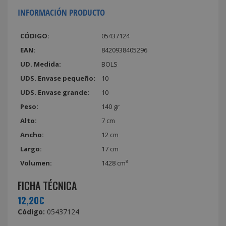
INFORMACIÓN PRODUCTO
CÓDIGO:
05437124
EAN:
8420938405296
UD. Medida:
BOLS
UDS. Envase pequeño:
10
UDS. Envase grande:
10
Peso:
140 gr
Alto:
7 cm
Ancho:
12 cm
Largo:
17 cm
Volumen:
1428 cm³
FICHA TÉCNICA
12,20€
Código:
05437124