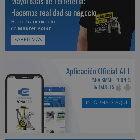
Mayoristas de Ferretería:
Hacemos realidad su negocio
Hazte franquiciado
de
Maurer Point
SABER MÁS
Aplicación Oficial AFT
PARA SMARTPHONES
& TABLETS
INFÓRMATE AQUÍ