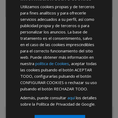
Utilizamos cookies propias y de terceros
para fines analíticos y para ofrecerle
servicios adecuados a su perfil, así como
publicidad propia y de terceros o para
He leído y acepto la
Política de Privacidad
personalizar los anuncios. La base de
tratamiento es el consentimiento, salvo
en el caso de las cookies imprescindibles
para el correcto funcionamiento del sitio
web. Puede obtener más información en
nuestra
política de Cookies
, aceptar todas
las cookies pulsando el botón
ACEPTAR
*Abstenerse particulares, sólo venta a tiendas y empresas minoristas y
mayoristas.
TODO
, configurarlas pulsando el botón
CONFIGURAR COOKIES
o rechazar su uso
pulsando el botón
RECHAZAR TODO
.
Además, puede consultar
aquí
los detalles
sobre la Política de Privacidad de Google.