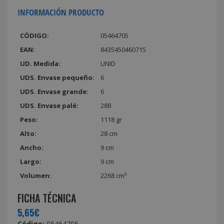
INFORMACIÓN PRODUCTO
CÓDIGO:
05464705
EAN:
8435450460715
UD. Medida:
UNID
UDS. Envase pequeño:
6
UDS. Envase grande:
6
UDS. Envase palé:
288
Peso:
1118 gr
Alto:
28 cm
Ancho:
9 cm
Largo:
9 cm
Volumen:
2268 cm³
FICHA TÉCNICA
5,65€
Código:
05464705