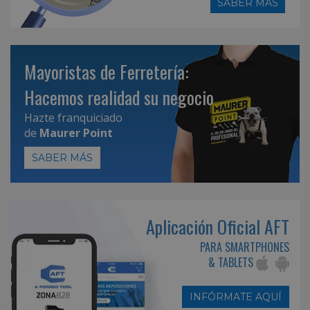
SABER MÁS
Mayoristas de Ferretería:
Hacemos realidad su negocio
Hazte franquiciado
de
Maurer Point
SABER MÁS
Aplicación Oficial AFT
PARA SMARTPHONES
& TABLETS
INFÓRMATE AQUÍ