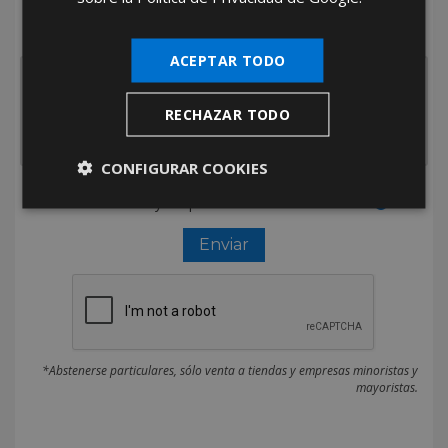
¿De dónde es la empresa?
España
Portugal
Otros
ACEPTAR TODO
RECHAZAR TODO
CONFIGURAR COOKIES
He leído y acepto la
Política de Privacidad
*Abstenerse particulares, sólo venta a tiendas y empresas minoristas y
mayoristas.