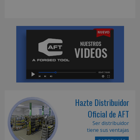
Hazte Distribuidor
Oficial de AFT
Ser distribuidor
tiene sus ventajas