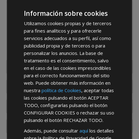
Información sobre cookies
REGÍSTRATE PARA HACERTE DISTRIBUIDOR
Utilizamos cookies propias y de terceros
Desde
aquí
podrá ver todas las ventajas de ser
para fines analíticos y para ofrecerle
distribuidor
servicios adecuados a su perfil, así como
Rellene este formulario y nos pondremos en contacto con
publicidad propia y de terceros o para
usted en el menor tiempo posible
personalizar los anuncios. La base de
tratamiento es el consentimiento, salvo
en el caso de las cookies imprescindibles
para el correcto funcionamiento del sitio
web. Puede obtener más información en
nuestra
política de Cookies
, aceptar todas
las cookies pulsando el botón
ACEPTAR
TODO
, configurarlas pulsando el botón
CONFIGURAR COOKIES
o rechazar su uso
pulsando el botón
RECHAZAR TODO
.
Además, puede consultar
aquí
los detalles
sobre la Política de Privacidad de Google.