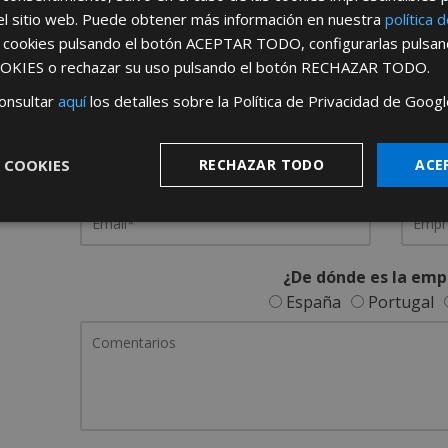
el sitio web. Puede obtener más información en nuestra
política 
REGÍSTRATE PARA HACERTE 
s cookies pulsando el botón
ACEPTAR TODO
, configurarlas pulsa
OKIES
o rechazar su uso pulsando el botón
RECHAZAR TODO
.
Desde
aquí
podrá ver todas las ventaj
onsultar
aquí
los detalles sobre la Política de Privacidad de Googl
Rellene este formulario y nos pondremos en contacto c
 COOKIES
RECHAZAR TODO
ACE
¿De dónde es la emp
España
Portugal