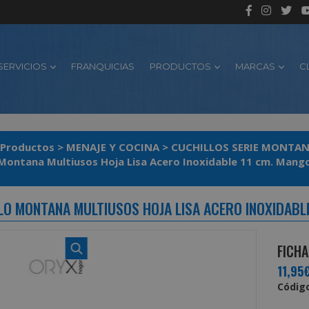
SERVICIOS
FRANQUICIAS
PRODUCTOS
MARCAS
C
Productos
>
MENAJE Y COCINA
>
CUCHILLOS SERIE MONTA
 Montana Multiusos Hoja Lisa Acero Inoxidable 11 cm. Mango
LO MONTANA MULTIUSOS HOJA LISA ACERO INOXIDABLE
FICHA
11,95
Código