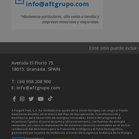
info@aftgrupo.com
*Abstenerse particulares, sólo venta a tiendas y
empresas minoristas y mayoristas.
Este sitio puede incluir
Avenida El Florío 75.
18015. Granada. SPAIN
T: (34)
958 208 900
E:
info@aftgrupo.com
A Forged Tool, S.A. ha recibido una ayuda de la Unión Europea con cargo al Fondo
NextGenerationEU, en el marco del Plan de Recuperación, Transformación y
Resiliencia, para Desarrollo de energías renovables dentro del programa de
incentivos ligados al autoconsumo y almacenamiento, con fuentes de energía
renovable, así como la implantación de sistemas térmicos renovables en el sector
residencial del Ministerio para la Transición Ecológica y el Reto Demográfico,
gestionado por la Junta de Andalucía, a través de la Agencia Andaluza de la Energía.