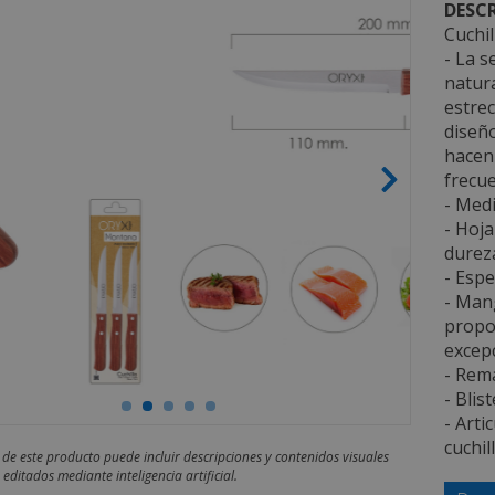
DESCR
Cuchil
- La 
natura
estre
diseño
hacen 
frecue
- Medi
- Hoja
dureza
- Espe
- Man
propor
excepc
- Rema
- Blis
- Arti
cuchil
 de este producto puede incluir descripciones y contenidos visuales
editados mediante inteligencia artificial.