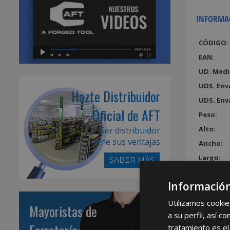
INFORMA
CÓDIGO:
EAN:
UD. Medi
UDS. Env
Hazte Distribuidor
UDS. Env
Oficial de AFT
Peso:
Alto:
Ser distribuidor
tiene sus ventajas
Ancho:
Largo:
SABER MÁS
Volumen
Información
Utilizamos cookie
Mayoristas de
a su perfil, así 
tratamiento es el