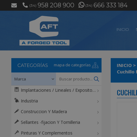
958 208 900
666 333 184
(34)
(34)
INICIO
mapa de categorías
INICIO
>
CATEGORÍAS
Cuchillo
Implantaciones / Lineales / Expositores / Mostradores
CUCHIL
Industria
Construccion Y Madera
Sellantes -fijacion Y Tornilleria
Pinturas Y Complementos