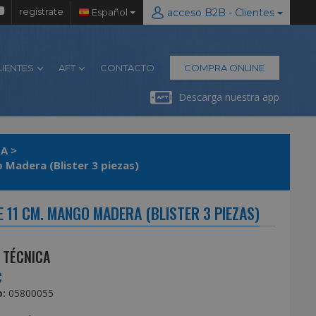
regístrate
Español
acceso B2B - Clientes
LIENTES
AFT
CONTACTO
COMPRA ONLINE
Descarga nuestra app
NA
>
 Madera (Blister 3 piezas)
 11 CM. MANGO MADERA (BLISTER 3 PIEZAS)
 TÉCNICA
€
:
05800055