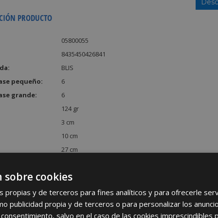
Desc
CIÓN PRODUCTO
05800055
8435450426841
da:
BLIS
ase pequeño:
6
ase grande:
6
124 gr
3 cm
10 cm
27 cm
:
810 cm³
 sobre cookies
s propias y de terceros para fines analíticos y para ofrecerle se
como publicidad propia y de terceros o para personalizar los anunci
 consentimiento, salvo en el caso de las cookies imprescindibles 