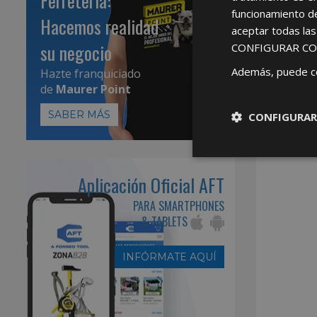
Ferretería:
funcionamiento d
Hacemos realidad
aceptar todas la
su negocio
CONFIGURAR CO
Además, puede c
Hazte franquiciado
de
Maurer Point
SABER MÁS
CONFIGURAR
Aplicación Oficial AFT
PARA SMARTPHONES
& TABLETS
INFÓRMATE AQUÍ