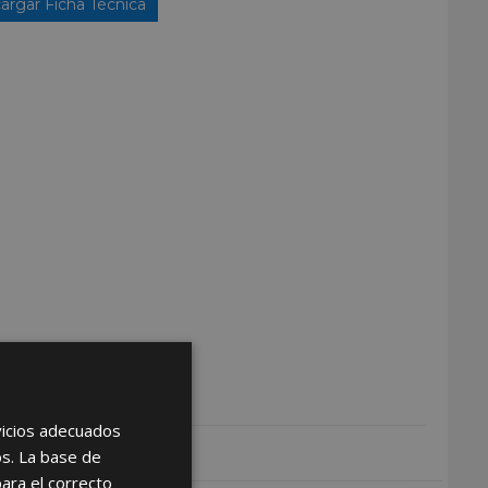
argar Ficha Técnica
rvicios adecuados
os. La base de
para el correcto