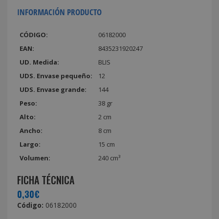
INFORMACIÓN PRODUCTO
CÓDIGO:
06182000
EAN:
8435231920247
UD. Medida:
BLIS
UDS. Envase pequeño:
12
UDS. Envase grande:
144
Peso:
38 gr
Alto:
2 cm
Ancho:
8 cm
Largo:
15 cm
Volumen:
240 cm³
FICHA TÉCNICA
0,30€
Código:
06182000