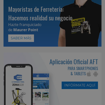
Mayoristas de Ferretería:
Hacemos realidad su negocio
Hazte franquiciado
de
Maurer Point
SABER MÁS
Aplicación Oficial AFT
PARA SMARTPHONES
& TABLETS
INFÓRMATE AQUÍ