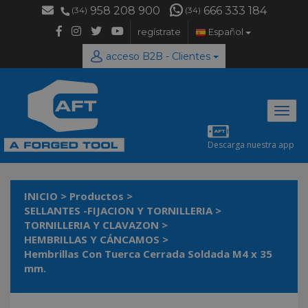
958 208 900
666 333 184
(34)
(34)
regístrate
Español
acceso B2B - Clientes
Desp
naveg
Descarga nuestra app
INICIO
>
Productos
>
SELLANTES -FIJACION Y TORNILLERIA
>
TORNILLERIA Y CLAVAZON
>
HEMBRILLAS Y CÁNCAMOS
>
Hembrillas Con Tuerca Cerrada Soldada M4 x 35
mm.