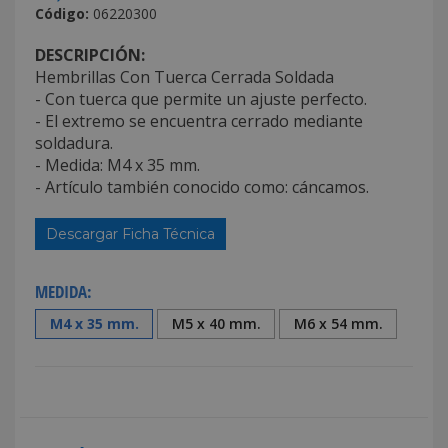
Código:
06220300
DESCRIPCIÓN:
Hembrillas Con Tuerca Cerrada Soldada
- Con tuerca que permite un ajuste perfecto.
- El extremo se encuentra cerrado mediante
soldadura.
- Medida: M4 x 35 mm.
- Artículo también conocido como: cáncamos.
Descargar Ficha Técnica
MEDIDA:
M4 x 35 mm.
M5 x 40 mm.
M6 x 54 mm.