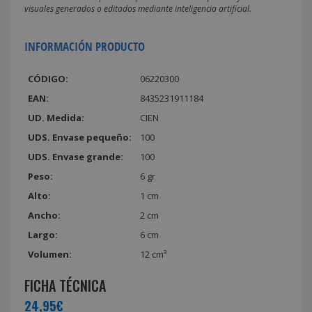
visuales generados o editados mediante inteligencia artificial.
INFORMACIÓN PRODUCTO
CÓDIGO:
06220300
EAN:
8435231911184
UD. Medida:
CIEN
UDS. Envase pequeño:
100
UDS. Envase grande:
100
Peso:
6 gr
Alto:
1 cm
Ancho:
2 cm
Largo:
6 cm
Volumen:
12 cm³
FICHA TÉCNICA
24,95€