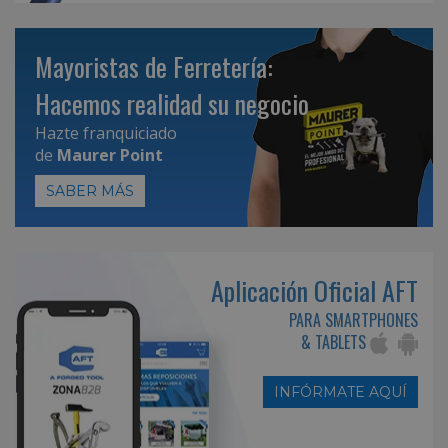
Mayoristas de Ferretería:
Hacemos realidad su negocio
Hazte franquiciado
de
Maurer Point
SABER MÁS
Aplicación Oficial AFT
PARA SMARTPHONES
& TABLETS
INFÓRMATE AQUÍ