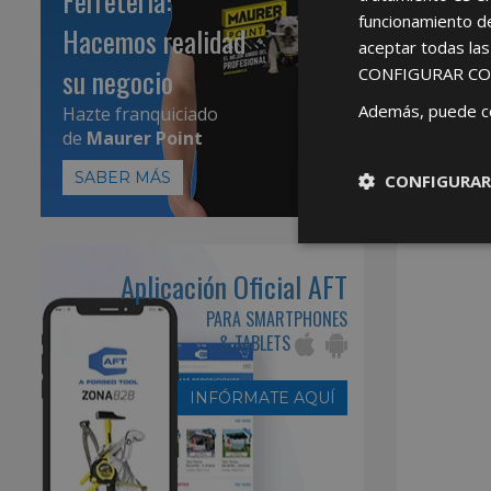
Ferretería:
funcionamiento d
Hacemos realidad
aceptar todas la
su negocio
CONFIGURAR CO
Además, puede c
Hazte franquiciado
de
Maurer Point
SABER MÁS
CONFIGURAR
Aplicación Oficial AFT
PARA SMARTPHONES
& TABLETS
INFÓRMATE AQUÍ