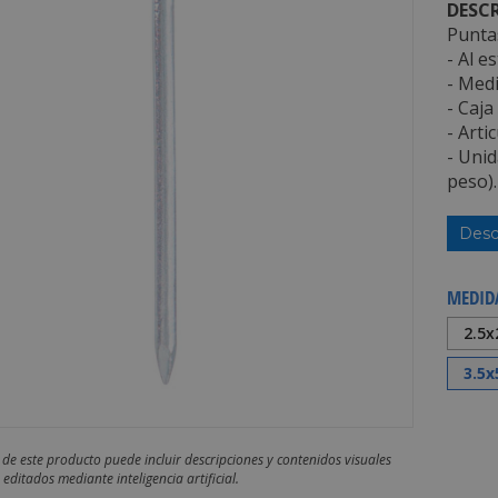
DESCR
Puntas
- Al e
- Medi
- Caja
- Arti
- Uni
peso).
Desc
MEDID
2.5
3.5
 de este producto puede incluir descripciones y contenidos visuales
editados mediante inteligencia artificial.