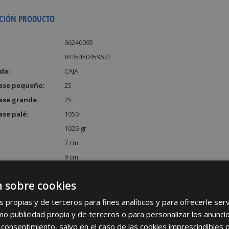
CIÓN PRODUCTO
06240095
8435450459672
da:
CAJA
ase pequeño:
25
ase grande:
25
ase palé:
1050
1026 gr
7 cm
9 cm
14 cm
 sobre cookies
:
882 cm³
s propias y de terceros para fines analíticos y para ofrecerle se
como publicidad propia y de terceros o para personalizar los anunci
 consentimiento, salvo en el caso de las cookies imprescindibles 