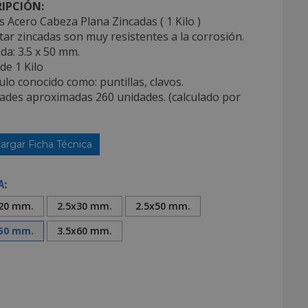
IPCIÓN:
 Acero Cabeza Plana Zincadas ( 1 Kilo )
star zincadas son muy resistentes a la corrosión.
da: 3.5 x 50 mm.
 de 1 Kilo
culo conocido como: puntillas, clavos.
dades aproximadas 260 unidades. (calculado por
argar Ficha Técnica
A:
x20 mm.
2.5x30 mm.
2.5x50 mm.
x50 mm.
3.5x60 mm.