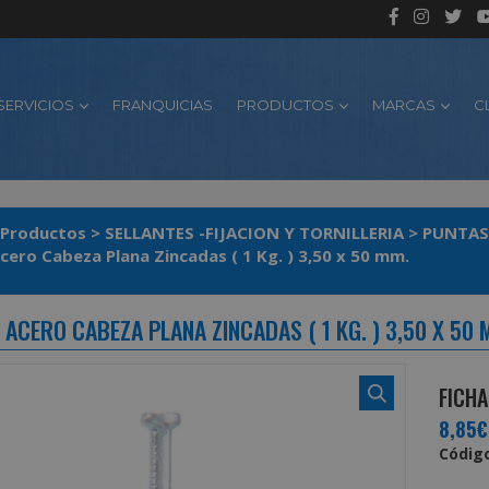
SERVICIOS
FRANQUICIAS
PRODUCTOS
MARCAS
C
Productos
>
SELLANTES -FIJACION Y TORNILLERIA
>
PUNTAS
cero Cabeza Plana Zincadas ( 1 Kg. ) 3,50 x 50 mm.
ACERO CABEZA PLANA ZINCADAS ( 1 KG. ) 3,50 X 50 
FICHA
8,85€
Código