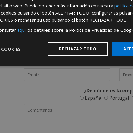
el sitio web. Puede obtener más información en nuestra
política 
s cookies pulsando el botón
ACEPTAR TODO
, configurarlas pulsa
REGÍSTRATE PARA HACERTE 
OKIES
o rechazar su uso pulsando el botón
RECHAZAR TODO
.
Desde
aquí
podrá ver todas las ventaj
onsultar
aquí
los detalles sobre la Política de Privacidad de Googl
Rellene este formulario y nos pondremos en contacto c
 COOKIES
RECHAZAR TODO
ACE
¿De dónde es la emp
España
Portugal