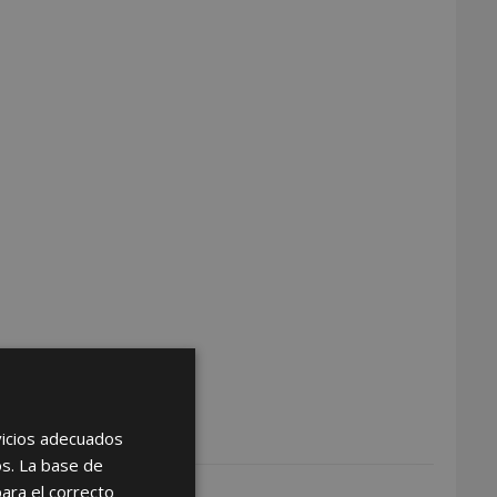
rvicios adecuados
os. La base de
para el correcto