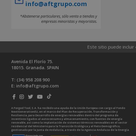
info@aftgrupo.com
*Abstenerse particulares, sólo venta a tiendas y
empresas minoristas y mayoristas.
Este sitio puede incluir
Avenida El Florío 75.
18015. Granada. SPAIN
T: (34)
958 208 900
E:
info@aftgrupo.com
A Forged Tool, S.A. ha recibido una ayuda de la Unión Europea con cargo al Fondo
NextGenerationEU, en el marco del Plan de Recuperación, Transformación y
Resiliencia, para Desarrollo de energías renovables dentro del programa de
incentivos ligados al autoconsumo y almacenamiento, con fuentes de energía
renovable, así como la implantación de sistemas térmicos renovables en el sector
residencial del Ministerio para la Transición Ecológica y el Reto Demográfico,
gestionado por la Junta de Andalucía, a través de la Agencia Andaluza de la Energía.