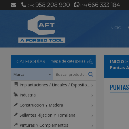
958 208 900
666 333 184
(34)
(34)
INICIO
mapa de categorías
INICIO
>
CATEGORÍAS
Puntas A
Implantaciones / Lineales / Expositores / Mostradores
PUNTAS 
Industria
Construccion Y Madera
Sellantes -fijacion Y Tornilleria
Pinturas Y Complementos