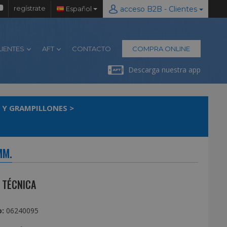
regístrate
Español
acceso B2B - Clientes
LIENTES
AFT
CONTACTO
COMPRA ONLINE
Descarga nuestra app
 Y GRAMPILLONES
>
MM.
 TÉCNICA
:
06240095