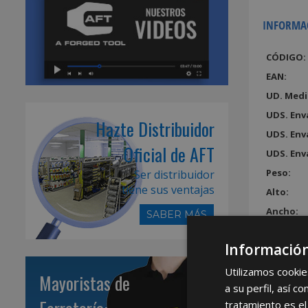
INFORMA
CÓDIGO:
EAN:
UD. Medi
UDS. Env
Hazte Distribuidor
UDS. Env
Oficial de AFT
UDS. Env
Peso:
Ser distribuidor
tiene sus ventajas
Alto:
Ancho:
SABER MÁS
Largo:
Información
Volumen
Utilizamos cookie
Mayoristas de
a su perfil, así 
tratamiento es el