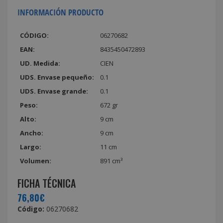
INFORMACIÓN PRODUCTO
CÓDIGO:
06270682
EAN:
8435450472893
UD. Medida:
CIEN
UDS. Envase pequeño:
0.1
UDS. Envase grande:
0.1
Peso:
672 gr
Alto:
9 cm
Ancho:
9 cm
Largo:
11 cm
Volumen:
891 cm³
FICHA TÉCNICA
76,80€
Código:
06270682