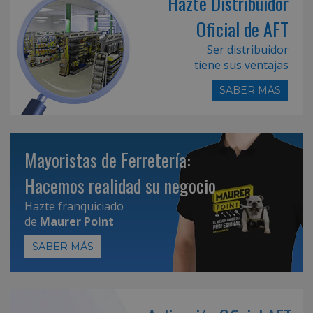
Hazte Distribuidor
Oficial de AFT
Ser distribuidor
tiene sus ventajas
SABER MÁS
Mayoristas de Ferretería:
Hacemos realidad su negocio
Hazte franquiciado
de
Maurer Point
SABER MÁS