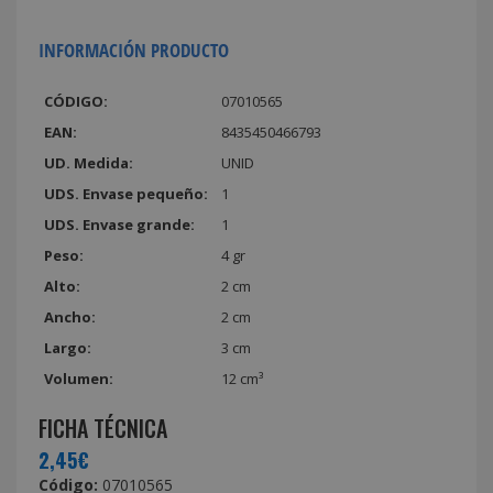
INFORMACIÓN PRODUCTO
CÓDIGO:
07010565
EAN:
8435450466793
UD. Medida:
UNID
UDS. Envase pequeño:
1
UDS. Envase grande:
1
Peso:
4 gr
Alto:
2 cm
Ancho:
2 cm
Largo:
3 cm
Volumen:
12 cm³
FICHA TÉCNICA
2,45€
Código:
07010565