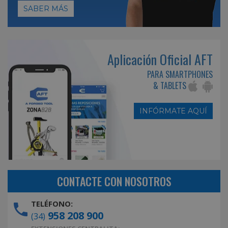
SABER MÁS
Aplicación Oficial AFT
PARA SMARTPHONES
& TABLETS
INFÓRMATE AQUÍ
CONTACTE CON NOSOTROS
TELÉFONO:
958 208 900
(34)