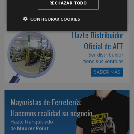
RECHAZAR TODO
CONFIGURAR COOKIES
Hazte Distribuidor
Oficial de AFT
Ser distribuidor
tiene sus ventajas
SABER MÁS
Mayoristas de Ferretería:
Hacemos realidad su negocio
Hazte franquiciado
de
Maurer Point