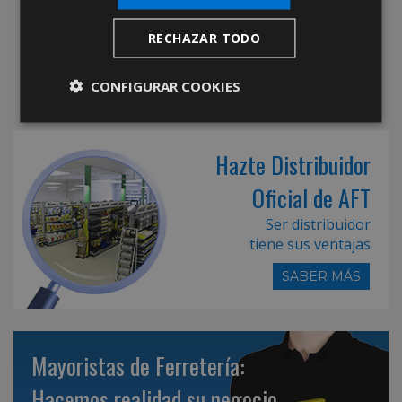
RECHAZAR TODO
CONFIGURAR COOKIES
Hazte Distribuidor
Oficial de AFT
Ser distribuidor
tiene sus ventajas
SABER MÁS
Mayoristas de Ferretería:
Hacemos realidad su negocio