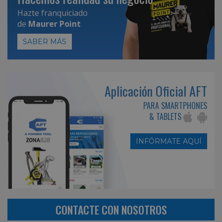
Hazte franquiciado
de
Maurer Point
SABER MÁS
Aplicación Oficial AFT
PARA SMARTPHONES
& TABLETS
INFÓRMATE AQUÍ
CONTACTE CON NOSOTROS