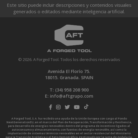
Este sitio puede incluir descripciones y contenidos visuales
generados o editados mediante inteligencia artificial.
© 2026. A Forged Tool. Todos los derechos reservados
Avenida El Florío 75.
18015. Granada. SPAIN
T: (34)
958 208 900
E:
info@aftgrupo.com
A Forged Tool, S.A. ha recibido una ayuda de la Unión Europea con cargo al Fondo
NextGenerationEU, en el marco del Plan de Recuperación, Transformación y Resiliencia,
para Desarrollo de energías renovables dentro del programa de incentivos ligados al
autoconsumo y almacenamiento, con fuentes de energía renovable, así como la
implantación de sistemas térmicos renovables en el sector residencial del Ministerio
para la Transición Ecológica y el Reto Demográfico, gestionado por la Junta de Andalucía,