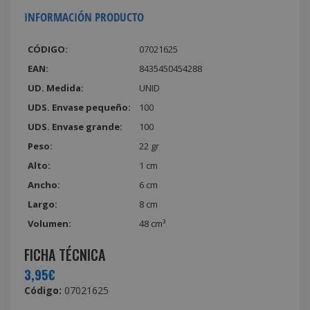
INFORMACIÓN PRODUCTO
CÓDIGO:
07021625
EAN:
8435450454288
UD. Medida:
UNID
UDS. Envase pequeño:
100
UDS. Envase grande:
100
Peso:
22 gr
Alto:
1 cm
Ancho:
6 cm
Largo:
8 cm
Volumen:
48 cm³
FICHA TÉCNICA
3,95€
Código:
07021625