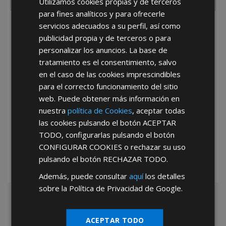
Utilizamos cookies propias y de terceros
para fines analíticos y para ofrecerle
servicios adecuados a su perfil, así como
He leído y acepto la
Política de Privacidad
publicidad propia y de terceros o para
personalizar los anuncios. La base de
tratamiento es el consentimiento, salvo
en el caso de las cookies imprescindibles
para el correcto funcionamiento del sitio
web. Puede obtener más información en
nuestra
política de Cookies
, aceptar todas
*Abstenerse particulares, sólo venta a tiendas y empresas minoristas y
las cookies pulsando el botón
ACEPTAR
mayoristas.
TODO
, configurarlas pulsando el botón
CONFIGURAR COOKIES
o rechazar su uso
pulsando el botón
RECHAZAR TODO
.
Además, puede consultar
aquí
los detalles
sobre la Política de Privacidad de Google.
ACEPTAR TODO