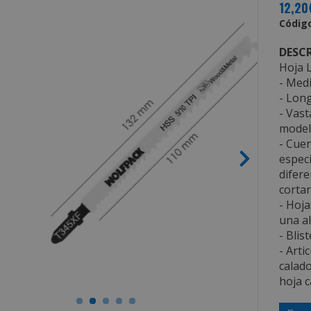
12,20
Código
DESCR
Hoja L
- Med
- Long
- Vast
modelo
- Cuen
especi
difere
cortar
- Hoj
una al
- Blis
- Arti
calado
hoja c