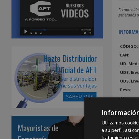
El contenido
generados o 
INFORMA
CÓDIGO:
Hazte Distribuidor
EAN:
UD. Medi
Oficial de AFT
UDS. Env
Ser distribuidor
UDS. Env
tiene sus ventajas
Peso:
SABER MÁS
Alto:
Ancho:
Información
Largo:
Utilizamos cookie
Mayoristas de
Volumen
a su perfil, así 
tratamiento es el