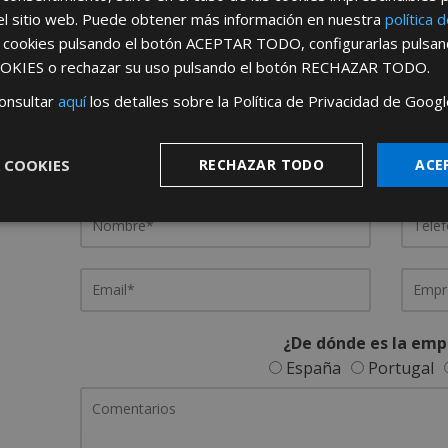
el sitio web. Puede obtener más información en nuestra
política 
s cookies pulsando el botón
ACEPTAR TODO
, configurarlas pulsa
OKIES
o rechazar su uso pulsando el botón
RECHAZAR TODO
.
REGÍSTRATE PARA HACERTE 
onsultar
aquí
los detalles sobre la Política de Privacidad de Googl
Desde
aquí
podrá ver todas las ventaj
 COOKIES
RECHAZAR TODO
ACE
Rellene este formulario y nos pondremos en contacto c
¿De dónde es la emp
España
Portugal