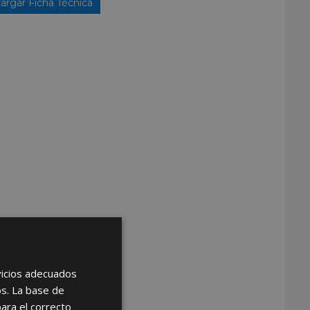
argar Ficha Técnica
rvicios adecuados
os. La base de
para el correcto