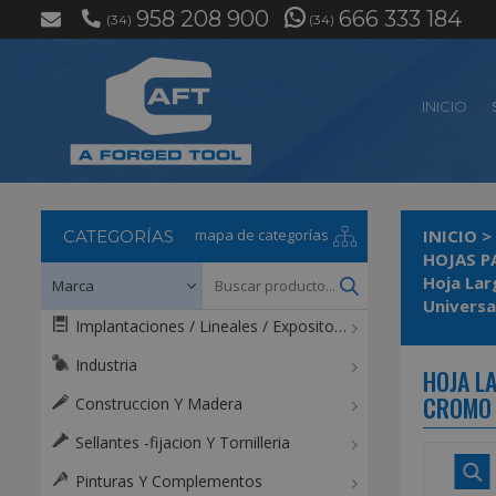
958 208 900
666 333 184
(34)
(34)
INICIO
mapa de categorías
INICIO
>
CATEGORÍAS
HOJAS P
Hoja Lar
Universa
Implantaciones / Lineales / Expositores / Mostradores
Industria
HOJA L
CROMO 
Construccion Y Madera
Sellantes -fijacion Y Tornilleria
Pinturas Y Complementos