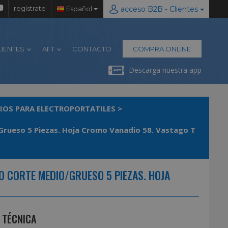
regístrate
Español
acceso B2B - Clientes
LIENTES
AFT
CONTACTO
COMPRA ONLINE
Descarga nuestra app
IOS PARA ELECTROPORTATILES
>
/Grueso 5 Piezas. Hoja Cromo Vanadio 58. Vastago T
O CORTE MEDIO/GRUESO 5 PIEZAS. HOJA
 TÉCNICA