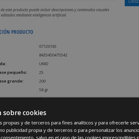
Desc
 de este producto puede incluir descripciones y contenidos visuales
editados mediante inteligencia artificial.
CIÓN PRODUCTO
07120165
8435450475542
da:
UNID
ase pequeño:
25
ase grande:
200
58 gr
1 cm
8 cm
 sobre cookies
20 cm
s propias y de terceros para fines analíticos y para ofrecerle se
:
160 cm³
como publicidad propia y de terceros o para personalizar los anunci
 consentimiento, salvo en el caso de las cookies imprescindibles 