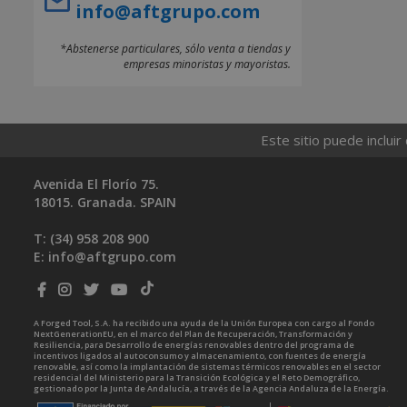
info@aftgrupo.com
*Abstenerse particulares, sólo venta a tiendas y
empresas minoristas y mayoristas.
Este sitio puede incluir
Avenida El Florío 75.
18015. Granada. SPAIN
T: (34)
958 208 900
E:
info@aftgrupo.com
A Forged Tool, S.A. ha recibido una ayuda de la Unión Europea con cargo al Fondo
NextGenerationEU, en el marco del Plan de Recuperación, Transformación y
Resiliencia, para Desarrollo de energías renovables dentro del programa de
incentivos ligados al autoconsumo y almacenamiento, con fuentes de energía
renovable, así como la implantación de sistemas térmicos renovables en el sector
residencial del Ministerio para la Transición Ecológica y el Reto Demográfico,
gestionado por la Junta de Andalucía, a través de la Agencia Andaluza de la Energía.