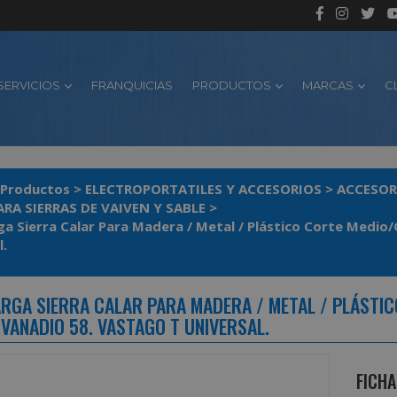
SERVICIOS
FRANQUICIAS
PRODUCTOS
MARCAS
C
Productos
>
ELECTROPORTATILES Y ACCESORIOS
>
ACCESOR
ARA SIERRAS DE VAIVEN Y SABLE
>
ga Sierra Calar Para Madera / Metal / Plástico Corte Medio
l.
ARGA SIERRA CALAR PARA MADERA / METAL / PLÁSTIC
VANADIO 58. VASTAGO T UNIVERSAL.
FICHA