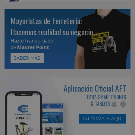
Mayoristas de Ferretería:
Hacemos realidad su negocio
Hazte franquiciado
de
Maurer Point
SABER MÁS
Aplicación Oficial AFT
PARA SMARTPHONES
& TABLETS
INFÓRMATE AQUÍ