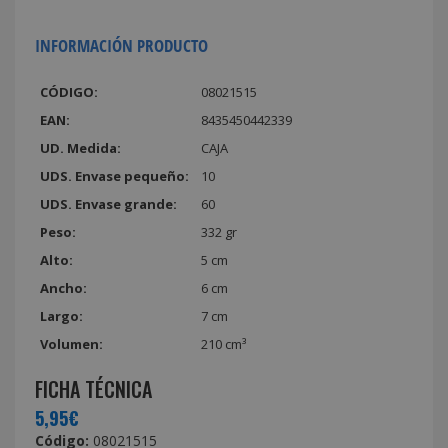
INFORMACIÓN PRODUCTO
CÓDIGO:
08021515
EAN:
8435450442339
UD. Medida:
CAJA
UDS. Envase pequeño:
10
UDS. Envase grande:
60
Peso:
332 gr
Alto:
5 cm
Ancho:
6 cm
Largo:
7 cm
Volumen:
210 cm³
FICHA TÉCNICA
5,95€
Código:
08021515