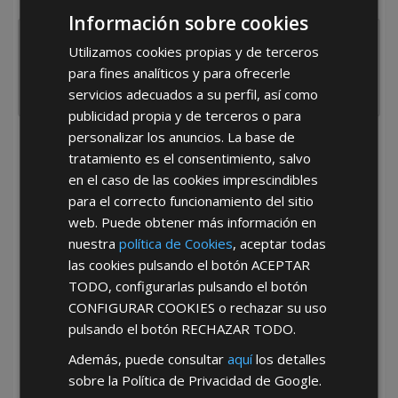
España
Portugal
Otros
Información sobre cookies
Utilizamos cookies propias y de terceros
para fines analíticos y para ofrecerle
servicios adecuados a su perfil, así como
publicidad propia y de terceros o para
personalizar los anuncios. La base de
He leído y acepto la
Política de Privacidad
tratamiento es el consentimiento, salvo
en el caso de las cookies imprescindibles
para el correcto funcionamiento del sitio
web. Puede obtener más información en
nuestra
política de Cookies
, aceptar todas
las cookies pulsando el botón
ACEPTAR
TODO
, configurarlas pulsando el botón
*Abstenerse particulares, sólo venta a tiendas y empresas minoristas y
CONFIGURAR COOKIES
o rechazar su uso
mayoristas.
pulsando el botón
RECHAZAR TODO
.
Además, puede consultar
aquí
los detalles
sobre la Política de Privacidad de Google.