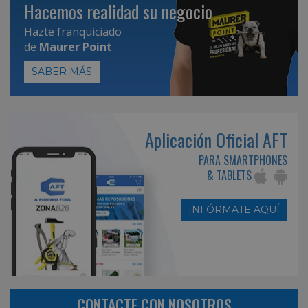
Hacemos realidad su negocio
Hazte franquiciado
de
Maurer Point
SABER MÁS
Aplicación Oficial AFT
PARA SMARTPHONES
& TABLETS
INFÓRMATE AQUÍ
CONTACTE CON NOSOTROS