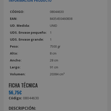
INFORMACIÓN PRODUCTO
CÓDIGO:
08044630
EAN:
8435450460838
UD. Medida:
UNID
UDS. Envase pequeño:
1
UDS. Envase grande:
1
Peso:
7500 gr
Alto:
8 cm
Ancho:
28 cm
Largo:
91 cm
Volumen:
20384 cm³
FICHA TÉCNICA
56,75€
Código:
08044630
DESCRIPCIÓN: