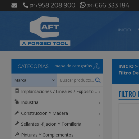
958 208 900
666 333 184
(34)
(34)
INICIO
mapa de categorías
INICIO
>
CATEGORÍAS
Filtro D
Implantaciones / Lineales / Expositores / Mostradores
FILTRO
Industria
Construccion Y Madera
Sellantes -fijacion Y Tornilleria
Pinturas Y Complementos