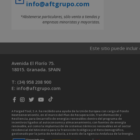
info@aftgrupo.com
*Abstenerse particulares, sólo venta a tiendas y
empresas minoristas y mayoristas.
Este sitio puede incluir
Avenida El Florío 75.
18015. Granada. SPAIN
T: (34)
958 208 900
E:
info@aftgrupo.com
A Forged Tool, S.A. ha recibido una ayuda de la Unión Europea con cargo al Fondo
NextGenerationEU, en el marco del Plan de Recuperación, Transformación y
Resiliencia, para Desarrollo de energías renovables dentro del programa de
incentivos ligados al autoconsumo y almacenamiento, con fuentes de energía
renovable, así como la implantación de sistemas térmicos renovables en el sector
residencial del Ministerio para la Transición Ecológica y el Reto Demográfico,
gestionado por la Junta de Andalucía, a través de la Agencia Andaluza de la Energía.