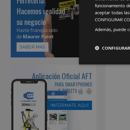
Ferretería:
funcionamiento d
Hacemos realidad
aceptar todas la
su negocio
CONFIGURAR CO
Además, puede c
Hazte franquiciado
de
Maurer Point
SABER MÁS
CONFIGURAR
Aplicación Oficial AFT
PARA SMARTPHONES
& TABLETS
INFÓRMATE AQUÍ