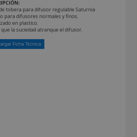
IPCIÓN:
 de tobera para difusor regulable Saturnia
do para difusores normales y finos.
izado en plastico.
e que la suciedad atranque el difusor.
argar Ficha Técnica