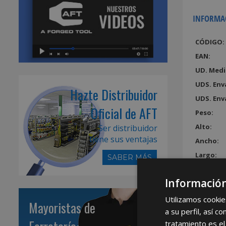
INFORMA
CÓDIGO:
EAN:
UD. Medi
UDS. Env
Hazte Distribuidor
UDS. Env
Oficial de AFT
Peso:
Alto:
Ser distribuidor
tiene sus ventajas
Ancho:
Largo:
SABER MÁS
Volumen
Información
Utilizamos cookie
Mayoristas de
a su perfil, así 
tratamiento es el