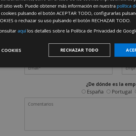
el sitio web. Puede obtener más información en nuestra
política 
REGÍSTRATE PARA HACERTE 
s cookies pulsando el botón
ACEPTAR TODO
, configurarlas pulsa
OKIES
o rechazar su uso pulsando el botón
RECHAZAR TODO
.
Desde
aquí
podrá ver todas las ventaj
onsultar
aquí
los detalles sobre la Política de Privacidad de Googl
Rellene este formulario y nos pondremos en contacto c
 COOKIES
RECHAZAR TODO
ACE
¿De dónde es la emp
España
Portugal