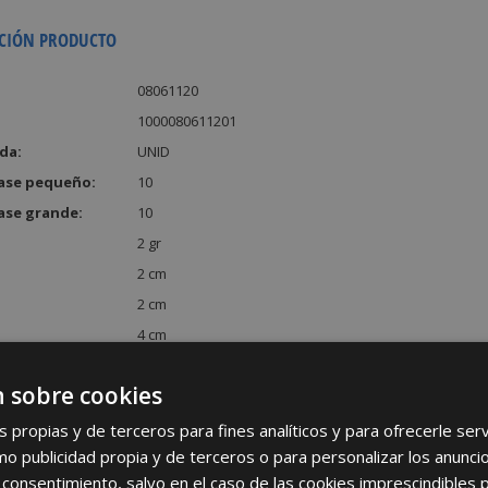
CIÓN PRODUCTO
08061120
1000080611201
da:
UNID
ase pequeño:
10
ase grande:
10
2 gr
2 cm
2 cm
4 cm
:
16 cm³
 sobre cookies
s propias y de terceros para fines analíticos y para ofrecerle se
como publicidad propia y de terceros o para personalizar los anunci
 consentimiento, salvo en el caso de las cookies imprescindibles 