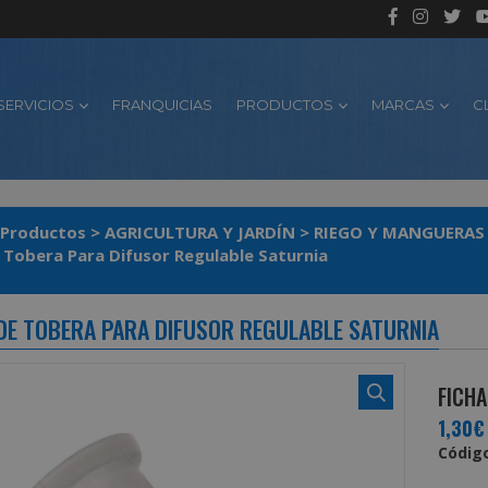
SERVICIOS
FRANQUICIAS
PRODUCTOS
MARCAS
C
Productos
>
AGRICULTURA Y JARDÍN
>
RIEGO Y MANGUERAS
e Tobera Para Difusor Regulable Saturnia
 DE TOBERA PARA DIFUSOR REGULABLE SATURNIA
FICHA
1,30€
Código