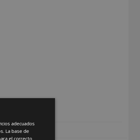
rvicios adecuados
os. La base de
para el correcto