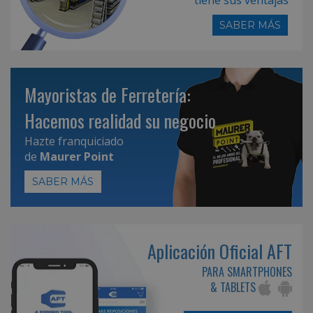
SABER MÁS
Mayoristas de Ferretería:
Hacemos realidad su negocio
Hazte franquiciado
de
Maurer Point
SABER MÁS
Aplicación Oficial AFT
PARA SMARTPHONES
& TABLETS