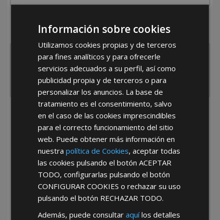
¿De dónde es la empresa?
Información sobre cookies
España
Portugal
Otros
Utilizamos cookies propias y de terceros
para fines analíticos y para ofrecerle
servicios adecuados a su perfil, así como
publicidad propia y de terceros o para
personalizar los anuncios. La base de
tratamiento es el consentimiento, salvo
en el caso de las cookies imprescindibles
He leído y acepto la
Política de Privacidad
para el correcto funcionamiento del sitio
web. Puede obtener más información en
nuestra
política de Cookies
, aceptar todas
las cookies pulsando el botón
ACEPTAR
TODO
, configurarlas pulsando el botón
CONFIGURAR COOKIES
o rechazar su uso
pulsando el botón
RECHAZAR TODO
.
*Abstenerse particulares, sólo venta a tiendas y empresas minoristas y
mayoristas.
Además, puede consultar
aquí
los detalles