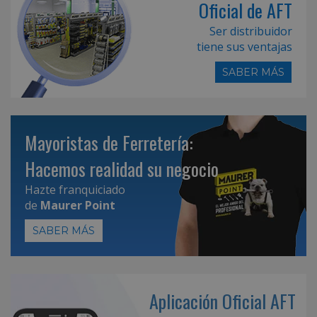
Oficial de AFT
Ser distribuidor
tiene sus ventajas
SABER MÁS
Mayoristas de Ferretería:
Hacemos realidad su negocio
Hazte franquiciado
de
Maurer Point
SABER MÁS
Aplicación Oficial AFT