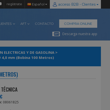
regístrate
Español
acceso B2B - Clientes
LIENTES
AFT
CONTACTO
COMPRA ONLINE
Descarga nuestra app
N ELECTRICAS Y DE GASOLINA
>
lo Nylon Cuadrado Profesional Ø 4,0 mm (Bobina 100 Metros)
 METROS)
 TÉCNICA
0€
:
08061825