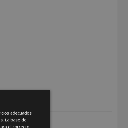
rvicios adecuados
os. La base de
para el correcto