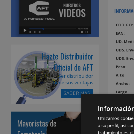
INFORMA
CÓDIGO:
EAN:
UD. Medi
UDS. Env
Hazte Distribuidor
UDS. Env
Oficial de AFT
Peso:
Alto:
Ser distribuidor
tiene sus ventajas
Ancho:
Largo:
SABER MÁS
Volumen
Información
Utilizamos cookie
Mayoristas de
a su perfil, así 
tratamiento es el