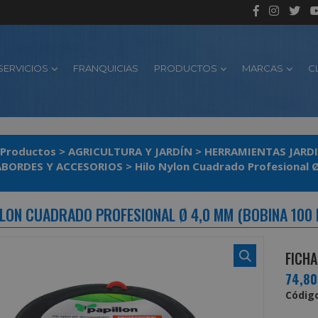
SERVICIOS
FRANQUICIAS
PRODUCTOS
MARCAS
C
Productos
>
AGRICULTURA Y JARDÍN
>
HERRAMIENTAS JARDI
BORDES Y ACCESORIOS
>
Hi
YLON CUADRADO PROFESIONAL Ø 4,0 MM (BOBINA 100
FICHA
74,8
Código