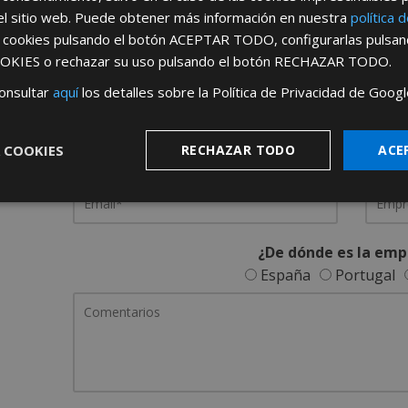
el sitio web. Puede obtener más información en nuestra
política 
REGÍSTRATE PARA HACERTE 
s cookies pulsando el botón
ACEPTAR TODO
, configurarlas pulsa
OKIES
o rechazar su uso pulsando el botón
RECHAZAR TODO
.
Desde
aquí
podrá ver todas las ventaj
onsultar
aquí
los detalles sobre la Política de Privacidad de Googl
Rellene este formulario y nos pondremos en contacto c
 COOKIES
RECHAZAR TODO
ACE
¿De dónde es la emp
España
Portugal