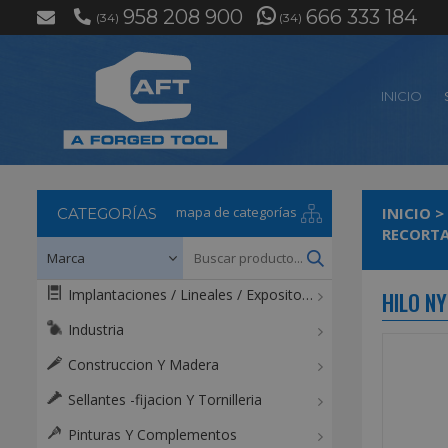
958 208 900
666 333 184
(34)
(34)
INICIO
mapa de categorías
INICIO
>
CATEGORÍAS
RECORTA
Implantaciones / Lineales / Expositores / Mostradores
HILO N
Industria
Construccion Y Madera
Sellantes -fijacion Y Tornilleria
Pinturas Y Complementos