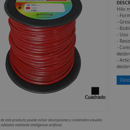
DESCR
Hilo 
- Form
- Gros
- Bobi
- Uso
- Resi
- Com
desbro
- Arti
desbr
Desc
 de este producto puede incluir descripciones y contenidos visuales
editados mediante inteligencia artificial.