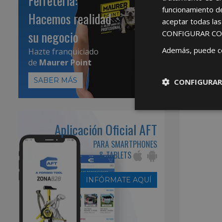
Ferretería:
funcionamiento d
Hacemos realidad
aceptar todas la
su negocio
CONFIGURAR CO
Además, puede c
Hazte franquiciado
de
Maurer Point
SABER MÁS
CONFIGURAR
Aplicación Oficial AFT
PARA SMARTPHONES
& TABLETS
INFÓRMATE AQUÍ