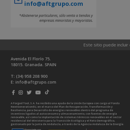
info@aftgrupo.com
*Abstenerse particulares, sólo venta a tiendas y
empresas minoristas y mayoristas.
Este sitio puede incluir
Avenida El Florío 75.
18015. Granada. SPAIN
T: (34)
958 208 900
E:
info@aftgrupo.com
A Forged Tool, S.A. ha recibido una ayuda de la Unión Europea con cargo al Fondo
NextGenerationEU, en el marco del Plan de Recuperación, Transformación y
Resiliencia, para Desarrollo de energías renovables dentro del programa de
incentivos ligados al autoconsumo y almacenamiento, con fuentes de energía
renovable, así como la implantación de sistemas térmicos renovables en el sector
residencial del Ministerio para la Transición Ecológica y el Reto Demográfico,
gestionado por la Junta de Andalucía, a través de la Agencia Andaluza de la Energía.