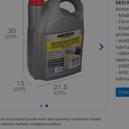
DESCR
Aceit
- Medi
- Form
- Exce
protec
- Acei
lubric
- Adit
caden
- DIN
- Art
lubric
Desc
 de este producto puede incluir descripciones y contenidos visuales
editados mediante inteligencia artificial.