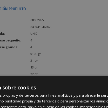
CIÓN PRODUCTO
08062955
8435450463020
da:
UNID
ase pequeño:
4
ase grande:
4
5100 gr
31 cm
13 cm
22 cm
:
8866 cm³
 sobre cookies
s propias y de terceros para fines analíticos y para ofrecerle se
como publicidad propia y de terceros o para personalizar los anunci
 consentimiento, salvo en el caso de las cookies imprescindibles 