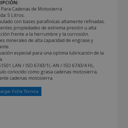
IPCIÓN:
e Para Cadenas de Motosierra
da: 5 Litros.
ulado con bases parafinicas altamente refinadas.
lentes propiedades de extrema presión u alta
ción frente a la herrumbre y la corrosión.
tes minerales de alta capacidad de engrase y
ante
ivación especial para una optima lubricación de la
a.
51501 LAN / ISO 6743/1L-AN / ISO 6743/4 HL.
iculo conocido como grasa cadenas motosierra,
ante cadenas motosierra.
argar Ficha Técnica