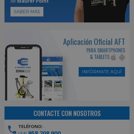
de
Maurer Point
SABER MÁS
Aplicación Oficial AFT
PARA SMARTPHONES
& TABLETS
INFÓRMATE AQUÍ
CONTACTE CON NOSOTROS
TELÉFONO:
958 208 900
(34)