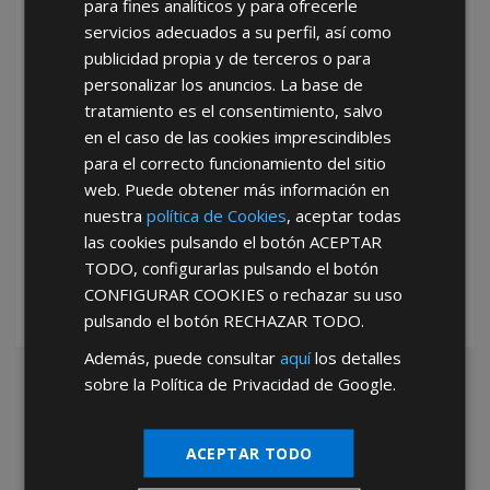
para fines analíticos y para ofrecerle
He leído y acepto la
Política de Privacidad
servicios adecuados a su perfil, así como
publicidad propia y de terceros o para
personalizar los anuncios. La base de
tratamiento es el consentimiento, salvo
en el caso de las cookies imprescindibles
para el correcto funcionamiento del sitio
web. Puede obtener más información en
*Abstenerse particulares, sólo venta a tiendas y empresas minoristas y
nuestra
política de Cookies
, aceptar todas
mayoristas.
las cookies pulsando el botón
ACEPTAR
TODO
, configurarlas pulsando el botón
CONFIGURAR COOKIES
o rechazar su uso
pulsando el botón
RECHAZAR TODO
.
Además, puede consultar
aquí
los detalles
sobre la Política de Privacidad de Google.
ACEPTAR TODO