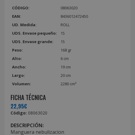
CÓDIGO:
08063020
EAN:
8436012472450
UD. Medida:
ROLL
UDS. Envase pequeño:
15
UDS. Envase grande:
15
Peso:
168 gr
Alto:
6 cm
Ancho:
19 cm
Largo:
20 cm
Volumen:
2280 cm³
FICHA TÉCNICA
22,95€
Código:
08063020
DESCRIPCIÓN:
Manguera nebulizacion