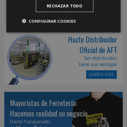
RECHAZAR TODO
CONFIGURAR COOKIES
Hazte Distribuidor
Oficial de AFT
Ser distribuidor
tiene sus ventajas
SABER MÁS
Mayoristas de Ferretería:
Hacemos realidad su negocio
Hazte franquiciado