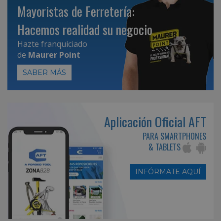
Mayoristas de Ferretería:
Hacemos realidad su negocio
Hazte franquiciado
de
Maurer Point
SABER MÁS
Aplicación Oficial AFT
PARA SMARTPHONES
& TABLETS
INFÓRMATE AQUÍ