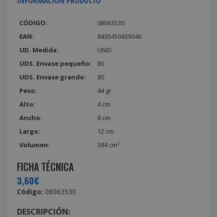
INFORMACIÓN PRODUCTO
CÓDIGO:
08063530
EAN:
8435450439346
UD. Medida:
UNID
UDS. Envase pequeño:
80
UDS. Envase grande:
80
Peso:
44 gr
Alto:
4 cm
Ancho:
8 cm
Largo:
12 cm
Volumen:
384 cm³
FICHA TÉCNICA
3,60€
Código:
08063530
DESCRIPCIÓN: