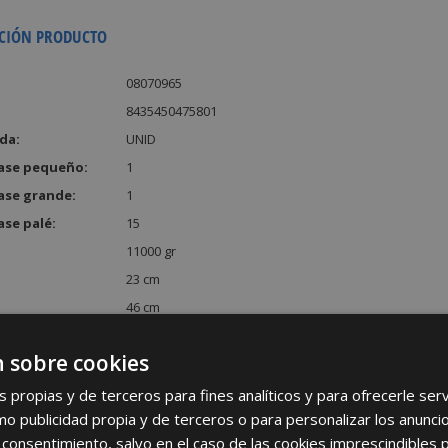
CIÓN PRODUCTO
08070965
8435450475801
da:
UNID
ase pequeño:
1
ase grande:
1
ase palé:
15
11000 gr
23 cm
46 cm
47 cm
 sobre cookies
:
49726 cm³
s propias y de terceros para fines analíticos y para ofrecerle se
como publicidad propia y de terceros o para personalizar los anunci
 consentimiento, salvo en el caso de las cookies imprescindibles 