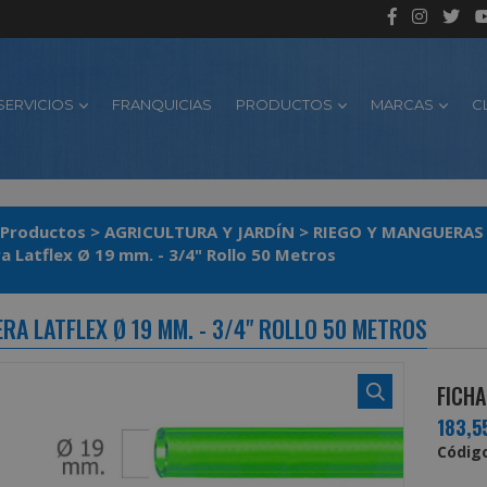
SERVICIOS
FRANQUICIAS
PRODUCTOS
MARCAS
C
Productos
>
AGRICULTURA Y JARDÍN
>
RIEGO Y MANGUERAS
Manguera Latflex Ø 19 mm. - 3/4" Rollo 50 Metros
RA LATFLEX Ø 19 MM. - 3/4" ROLLO 50 METROS
FICHA
183,5
Código