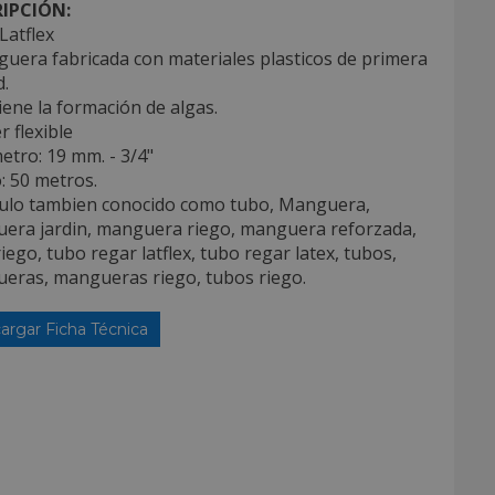
IPCIÓN:
Latflex
uera fabricada con materiales plasticos de primera
d.
iene la formación de algas.
r flexible
etro: 19 mm. - 3/4"
o: 50 metros.
iculo tambien conocido como tubo, Manguera,
era jardin, manguera riego, manguera reforzada,
iego, tubo regar latflex, tubo regar latex, tubos,
eras, mangueras riego, tubos riego.
argar Ficha Técnica