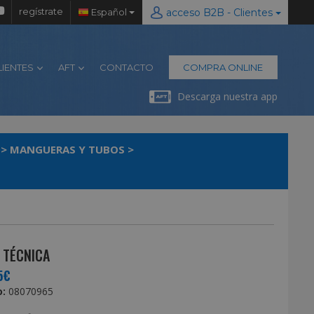
regístrate
Español
acceso B2B - Clientes
LIENTES
AFT
CONTACTO
COMPRA ONLINE
Descarga nuestra app
>
MANGUERAS Y TUBOS
>
 TÉCNICA
5€
:
08070965