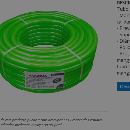
DESCR
Tubo 
- Mang
calida
- Prev
- Supe
- Diám
- Roll
- Art
mangu
tubo r
mangu
Desc
 de este producto puede incluir descripciones y contenidos visuales
editados mediante inteligencia artificial.