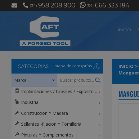
958 208 900
666 333 184
(34)
(34)
INICIO
mapa de categorías
INICIO
>
CATEGORÍAS
Implantaciones / Lineales / Expositores / Mostradores
MANGUE
Industria
Construccion Y Madera
Sellantes -fijacion Y Tornilleria
Pinturas Y Complementos