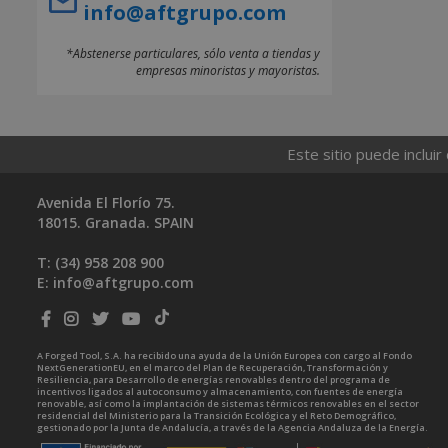
info@aftgrupo.com
*Abstenerse particulares, sólo venta a tiendas y
empresas minoristas y mayoristas.
Este sitio puede incluir
Avenida El Florío 75.
18015. Granada. SPAIN
T: (34)
958 208 900
E:
info@aftgrupo.com
A Forged Tool, S.A. ha recibido una ayuda de la Unión Europea con cargo al Fondo
NextGenerationEU, en el marco del Plan de Recuperación, Transformación y
Resiliencia, para Desarrollo de energías renovables dentro del programa de
incentivos ligados al autoconsumo y almacenamiento, con fuentes de energía
renovable, así como la implantación de sistemas térmicos renovables en el sector
residencial del Ministerio para la Transición Ecológica y el Reto Demográfico,
gestionado por la Junta de Andalucía, a través de la Agencia Andaluza de la Energía.