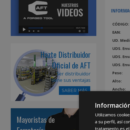
INFORMA
CÓDIGO:
EAN:
UD. Medi
UDS. Env
Hazte Distribuidor
UDS. Env
Oficial de AFT
UDS. Env
Peso:
Ser distribuidor
tiene sus ventajas
Alto:
Ancho:
SABER MÁS
Largo:
Información
Volumen
Utilizamos cookie
Mayoristas de
a su perfil, así 
tratamiento es el