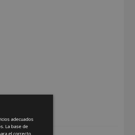
rvicios adecuados
os. La base de
para el correcto