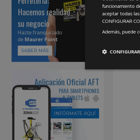
Ferretería:
funcionamiento d
Hacemos realidad
aceptar todas la
su negocio
CONFIGURAR CO
Además, puede c
Hazte franquiciado
de
Maurer Point
SABER MÁS
CONFIGURAR
Aplicación Oficial AFT
PARA SMARTPHONES
& TABLETS
INFÓRMATE AQUÍ