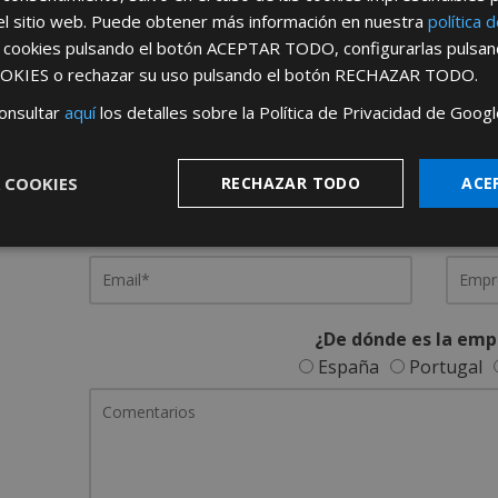
el sitio web. Puede obtener más información en nuestra
política 
s cookies pulsando el botón
ACEPTAR TODO
, configurarlas pulsa
REGÍSTRATE PARA HACERTE 
OKIES
o rechazar su uso pulsando el botón
RECHAZAR TODO
.
Desde
aquí
podrá ver todas las ventaj
onsultar
aquí
los detalles sobre la Política de Privacidad de Googl
Rellene este formulario y nos pondremos en contacto c
 COOKIES
RECHAZAR TODO
ACE
¿De dónde es la emp
España
Portugal