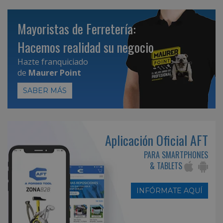
Mayoristas de Ferretería:
Hacemos realidad su negocio
Hazte franquiciado
de
Maurer Point
SABER MÁS
Aplicación Oficial AFT
PARA SMARTPHONES
& TABLETS
INFÓRMATE AQUÍ