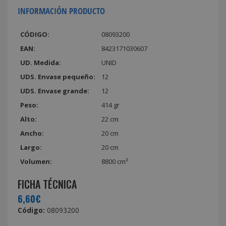
INFORMACIÓN PRODUCTO
CÓDIGO:
08093200
EAN:
8423171030607
UD. Medida:
UNID
UDS. Envase pequeño:
12
UDS. Envase grande:
12
Peso:
414 gr
Alto:
22 cm
Ancho:
20 cm
Largo:
20 cm
Volumen:
8800 cm³
FICHA TÉCNICA
6,60€
Código:
08093200