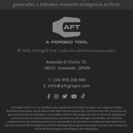
generados o editados mediante inteligencia artificial.
© 2026. A Forged Tool. Todos los derechos reservados
Avenida El Florío 75.
18015. Granada. SPAIN
T: (34)
958 208 900
E:
info@aftgrupo.com
A Forged Tool, S.A. ha recibido una ayuda de la Unión Europea con cargo al Fondo
NextGenerationEU, en el marco del Plan de Recuperación, Transformación y Resiliencia,
para Desarrollo de energías renovables dentro del programa de incentivos ligados al
autoconsumo y almacenamiento, con fuentes de energía renovable, así como la
implantación de sistemas térmicos renovables en el sector residencial del Ministerio
para la Transición Ecológica y el Reto Demográfico, gestionado por la Junta de Andalucía,
a través de la Agencia Andaluza de la Energía.