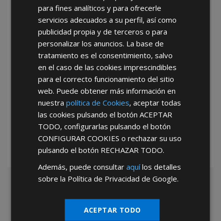
para fines analíticos y para ofrecerle
He leído y acepto la
Política de Privacidad
servicios adecuados a su perfil, así como
publicidad propia y de terceros o para
personalizar los anuncios. La base de
tratamiento es el consentimiento, salvo
en el caso de las cookies imprescindibles
para el correcto funcionamiento del sitio
web. Puede obtener más información en
*Abstenerse particulares, sólo venta a tiendas y empresas minoristas y
nuestra
política de Cookies
, aceptar todas
mayoristas.
las cookies pulsando el botón
ACEPTAR
TODO
, configurarlas pulsando el botón
CONFIGURAR COOKIES
o rechazar su uso
pulsando el botón
RECHAZAR TODO
.
Además, puede consultar
aquí
los detalles
sobre la Política de Privacidad de Google.
ACEPTAR TODO