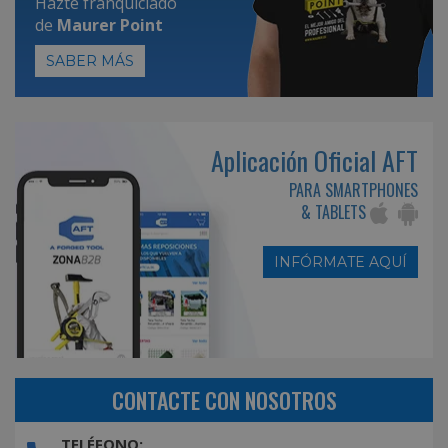
Hazte franquiciado
de
Maurer Point
SABER MÁS
Aplicación Oficial AFT
PARA SMARTPHONES
& TABLETS
INFÓRMATE AQUÍ
CONTACTE CON NOSOTROS
TELÉFONO: