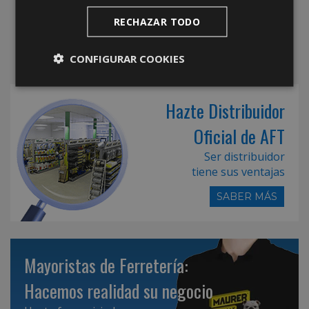
RECHAZAR TODO
CONFIGURAR COOKIES
Hazte Distribuidor
Oficial de AFT
Ser distribuidor
tiene sus ventajas
SABER MÁS
Mayoristas de Ferretería:
Hacemos realidad su negocio