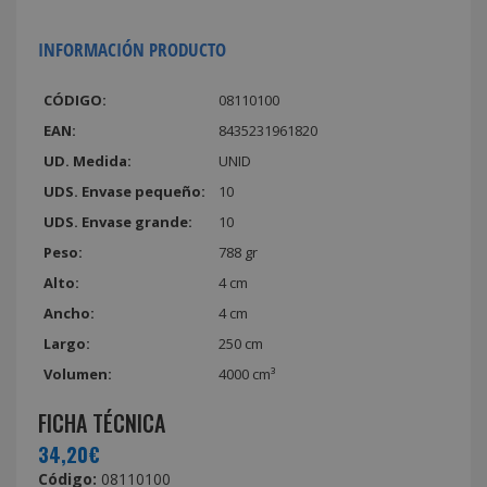
INFORMACIÓN PRODUCTO
CÓDIGO:
08110100
EAN:
8435231961820
UD. Medida:
UNID
UDS. Envase pequeño:
10
UDS. Envase grande:
10
Peso:
788 gr
Alto:
4 cm
Ancho:
4 cm
Largo:
250 cm
Volumen:
4000 cm³
FICHA TÉCNICA
34,20€
Código:
08110100