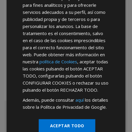
para fines analíticos y para ofrecerle
He leído y acepto la
Política de Privacidad
servicios adecuados a su perfil, así como
publicidad propia y de terceros o para
personalizar los anuncios. La base de
tratamiento es el consentimiento, salvo
en el caso de las cookies imprescindibles
para el correcto funcionamiento del sitio
web. Puede obtener más información en
*Abstenerse particulares, sólo venta a tiendas y empresas minoristas y
nuestra
política de Cookies
, aceptar todas
mayoristas.
las cookies pulsando el botón
ACEPTAR
TODO
, configurarlas pulsando el botón
CONFIGURAR COOKIES
o rechazar su uso
pulsando el botón
RECHAZAR TODO
.
Además, puede consultar
aquí
los detalles
sobre la Política de Privacidad de Google.
ACEPTAR TODO