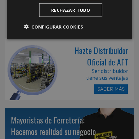
RECHAZAR TODO
CONFIGURAR COOKIES
Hazte Distribuidor
Oficial de AFT
Ser distribuidor
tiene sus ventajas
SABER MÁS
Mayoristas de Ferretería:
Hacemos realidad su negocio