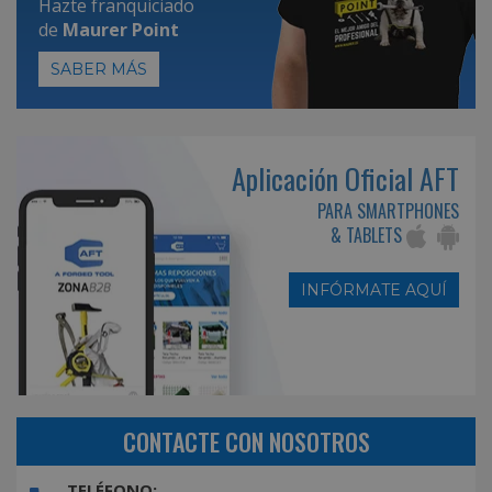
Hazte franquiciado
de
Maurer Point
SABER MÁS
Aplicación Oficial AFT
PARA SMARTPHONES
& TABLETS
INFÓRMATE AQUÍ
CONTACTE CON NOSOTROS
TELÉFONO: