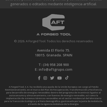
generados o editados mediante inteligencia artificial.
© 2026. A Forged Tool. Todos los derechos reservados
Avenida El Florío 75.
18015. Granada. SPAIN
T: (34)
958 208 900
E:
info@aftgrupo.com
A Forged Tool, S.A. ha recibido una ayuda de la Unión Europea con cargo al Fondo
NextGenerationEU, en el marco del Plan de Recuperación, Transformación y Resiliencia,
para Desarrollo de energías renovables dentro del programa de incentivos ligados al
autoconsumo y almacenamiento, con fuentes de energía renovable, así como la
implantación de sistemas térmicos renovables en el sector residencial del Ministerio
para la Transición Ecológica y el Reto Demográfico, gestionado por la Junta de Andalucía,
a través de la Agencia Andaluza de la Energía.