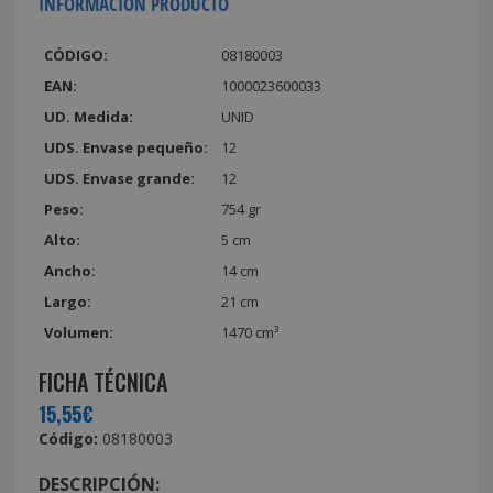
INFORMACIÓN PRODUCTO
CÓDIGO:
08180003
EAN:
1000023600033
UD. Medida:
UNID
UDS. Envase pequeño:
12
UDS. Envase grande:
12
Peso:
754 gr
Alto:
5 cm
Ancho:
14 cm
Largo:
21 cm
Volumen:
1470 cm³
FICHA TÉCNICA
15,55€
Código:
08180003
DESCRIPCIÓN: