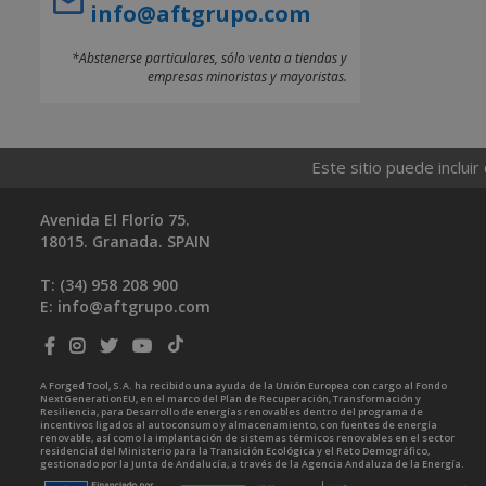
info@aftgrupo.com
*Abstenerse particulares, sólo venta a tiendas y
empresas minoristas y mayoristas.
Este sitio puede incluir
Avenida El Florío 75.
18015. Granada. SPAIN
T: (34)
958 208 900
E:
info@aftgrupo.com
A Forged Tool, S.A. ha recibido una ayuda de la Unión Europea con cargo al Fondo
NextGenerationEU, en el marco del Plan de Recuperación, Transformación y
Resiliencia, para Desarrollo de energías renovables dentro del programa de
incentivos ligados al autoconsumo y almacenamiento, con fuentes de energía
renovable, así como la implantación de sistemas térmicos renovables en el sector
residencial del Ministerio para la Transición Ecológica y el Reto Demográfico,
gestionado por la Junta de Andalucía, a través de la Agencia Andaluza de la Energía.