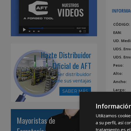
INFORMA
CÓDIGO:
EAN:
UD. Medi
UDS. Env
Hazte Distribuidor
UDS. Env
Oficial de AFT
Peso:
Alto:
Ser distribuidor
tiene sus ventajas
Ancho:
Largo:
SABER MÁS
Volumen
Información
Utilizamos cookie
Mayoristas de
a su perfil, así 
tratamiento es el