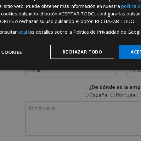
el sitio web. Puede obtener más información en nuestra
política 
REGÍSTRATE PARA HACERTE 
s cookies pulsando el botón
ACEPTAR TODO
, configurarlas pulsa
OKIES
o rechazar su uso pulsando el botón
RECHAZAR TODO
.
Desde
aquí
podrá ver todas las ventaj
onsultar
aquí
los detalles sobre la Política de Privacidad de Googl
Rellene este formulario y nos pondremos en contacto c
 COOKIES
RECHAZAR TODO
ACE
¿De dónde es la emp
España
Portugal