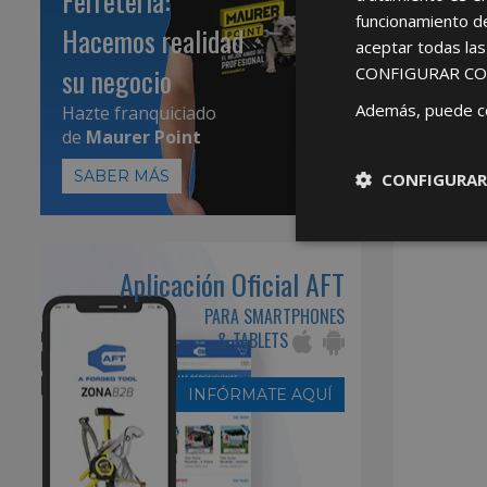
Ferretería:
funcionamiento d
Hacemos realidad
aceptar todas la
su negocio
CONFIGURAR CO
Además, puede c
Hazte franquiciado
de
Maurer Point
SABER MÁS
CONFIGURAR
Aplicación Oficial AFT
PARA SMARTPHONES
& TABLETS
INFÓRMATE AQUÍ