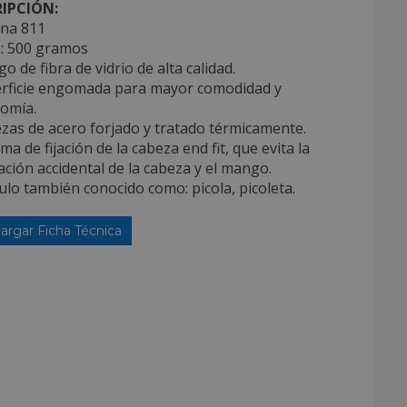
IPCIÓN:
ana 811
o: 500 gramos
o de fibra de vidrio de alta calidad.
erficie engomada para mayor comodidad y
omía.
zas de acero forjado y tratado térmicamente.
ema de fijación de la cabeza end fit, que evita la
ción accidental de la cabeza y el mango.
culo también conocido como: picola, picoleta.
argar Ficha Técnica