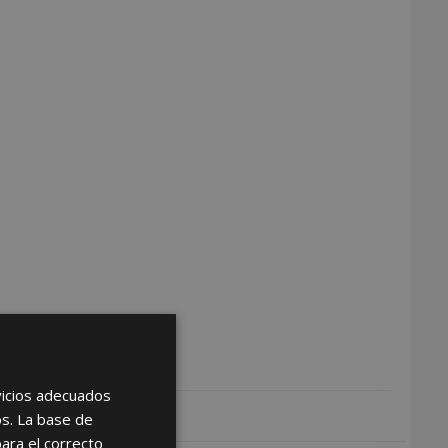
rvicios adecuados
os. La base de
para el correcto