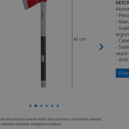
DESCR
Alcot
- Pes
- Mang
- Sup
ergon
- Cabe
- Sist
separa
- Artí
Desc
 de este producto puede incluir descripciones y contenidos visuales
editados mediante inteligencia artificial.