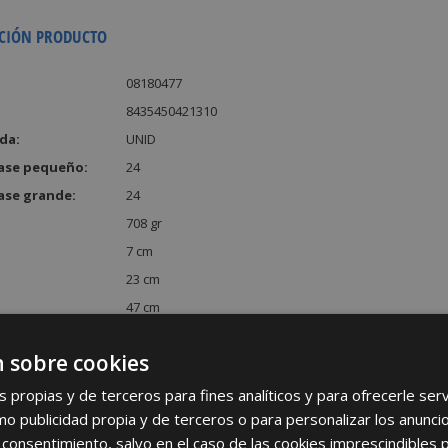
CIÓN PRODUCTO
08180477
8435450421310
da:
UNID
ase pequeño:
24
ase grande:
24
708 gr
7 cm
23 cm
47 cm
:
7567 cm³
 sobre cookies
s propias y de terceros para fines analíticos y para ofrecerle se
como publicidad propia y de terceros o para personalizar los anunci
 consentimiento, salvo en el caso de las cookies imprescindibles 