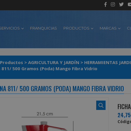
SERVICIOS
FRANQUICIAS
PRODUCTOS
MARCAS
C
Productos
>
AGRICULTURA Y JARDÍN
>
HERRAMIENTAS JARD
 811/ 500 Gramos (Poda) Mango Fibra Vidrio
NA 811/ 500 GRAMOS (PODA) MANGO FIBRA VIDRIO
FICHA
24,75
Código