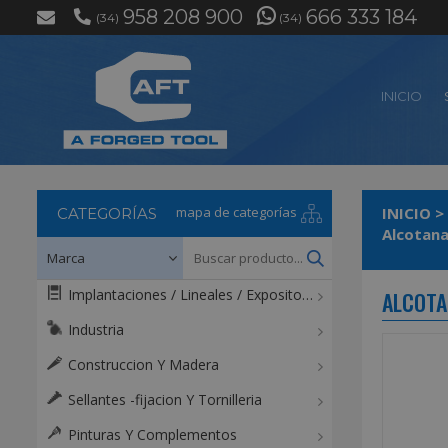
958 208 900
666 333 184
(34)
(34)
INICIO
mapa de categorías
INICIO
>
CATEGORÍAS
Alcotana
Implantaciones / Lineales / Expositores / Mostradores
ALCOTA
Industria
Construccion Y Madera
Sellantes -fijacion Y Tornilleria
Pinturas Y Complementos