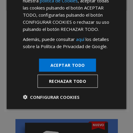
nuestra
política de Cookies
, aceptar todas
las cookies pulsando el botón
ACEPTAR
TODO
, configurarlas pulsando el botón
He leído y acepto la
Política de Privacidad
CONFIGURAR COOKIES
o rechazar su uso
pulsando el botón
RECHAZAR TODO
.
Además, puede consultar
aquí
los detalles
sobre la Política de Privacidad de Google.
ACEPTAR TODO
*Abstenerse particulares, sólo venta a tiendas y empresas minoristas y
mayoristas.
RECHAZAR TODO
CONFIGURAR COOKIES