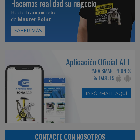
Hacemos realidad su negocio
Hazte franquiciado
de
Maurer Point
SABER MÁS
Aplicación Oficial AFT
PARA SMARTPHONES
& TABLETS
INFÓRMATE AQUÍ
CONTACTE CON NOSOTROS