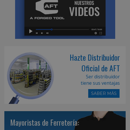
Hazte Distribuidor
Oficial de AFT
Ser distribuidor
tiene sus ventajas
SABER MÁS
Mayoristas de Ferretería: