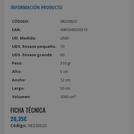
INFORMACIÓN PRODUCTO
CÓDIGO:
08230620
EAN:
4981049330319
UD. Medida:
UNID
UDS. Envase pequeño:
10
UDS. Envase grande:
60
Peso:
310 gr
Alto:
5 cm
Ancho:
12 cm
Largo:
50 cm
Volumen:
3000 cm³
FICHA TÉCNICA
20,35€
Código:
08230620