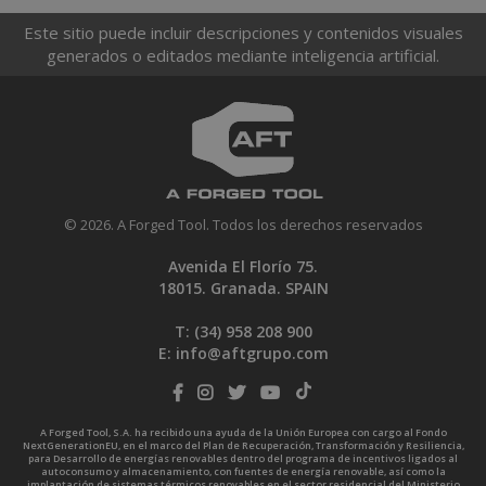
Este sitio puede incluir descripciones y contenidos visuales
generados o editados mediante inteligencia artificial.
© 2026. A Forged Tool. Todos los derechos reservados
Avenida El Florío 75.
18015. Granada. SPAIN
T: (34)
958 208 900
E:
info@aftgrupo.com
A Forged Tool, S.A. ha recibido una ayuda de la Unión Europea con cargo al Fondo
NextGenerationEU, en el marco del Plan de Recuperación, Transformación y Resiliencia,
para Desarrollo de energías renovables dentro del programa de incentivos ligados al
autoconsumo y almacenamiento, con fuentes de energía renovable, así como la
implantación de sistemas térmicos renovables en el sector residencial del Ministerio