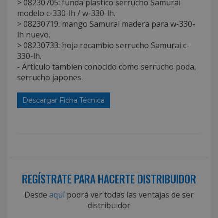
> 08230705: funda plastico serrucho Samurai
modelo c-330-lh / w-330-lh.
> 08230719: mango Samurai madera para w-330-
lh nuevo.
> 08230733: hoja recambio serrucho Samurai c-
330-lh.
- Articulo tambien conocido como serrucho poda,
serrucho japones.
Descargar Ficha Técnica
REGÍSTRATE PARA HACERTE DISTRIBUIDOR
Desde
aquí
podrá ver todas las ventajas de ser
distribuidor