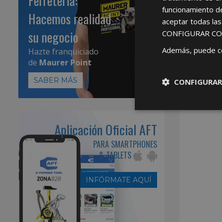
Ferretería:
funcionamiento d
Hacemos realidad
aceptar todas la
su negocio
CONFIGURAR CO
Además, puede c
Hazte franquiciado
de
Maurer Point
SABER MÁS
CONFIGURAR
Aplicación Oficial AFT
PARA SMARTPHONES
& TABLETS
INFÓRMATE AQUÍ