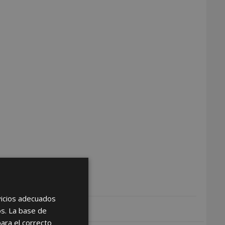
rvicios adecuados
os. La base de
para el correcto