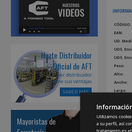
INFORMA
CÓDIGO:
EAN:
UD. Medi
UDS. Env
Hazte Distribuidor
UDS. Env
Oficial de AFT
Peso:
Alto:
Ser distribuidor
tiene sus ventajas
Ancho:
Largo:
SABER MÁS
Volumen
Información
Utilizamos cookie
Mayoristas de
a su perfil, así 
tratamiento es el