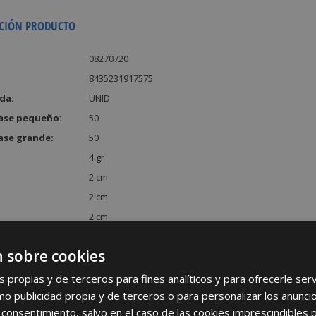
CIÓN PRODUCTO
08270720
8435231917575
da:
UNID
ase pequeño:
50
ase grande:
50
4 gr
2 cm
2 cm
2 cm
:
8 cm³
 sobre cookies
s propias y de terceros para fines analíticos y para ofrecerle se
como publicidad propia y de terceros o para personalizar los anunci
 consentimiento, salvo en el caso de las cookies imprescindibles 