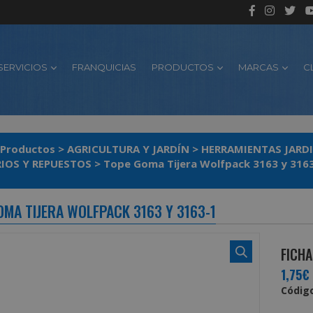
SERVICIOS
FRANQUICIAS
PRODUCTOS
MARCAS
C
Productos
>
AGRICULTURA Y JARDÍN
>
HERRAMIENTAS JARD
IOS Y REPUESTOS
>
Tope Goma Tijera Wolfpack 3163 y 316
OMA TIJERA WOLFPACK 3163 Y 3163-1
FICHA
1,75€
Código