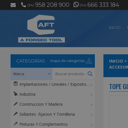
958 208 900
666 333 184
(34)
(34)
INICIO
mapa de categorías
INICIO
>
CATEGORÍAS
ACCESOR
Implantaciones / Lineales / Expositores / Mostradores
TOPE G
Industria
Construccion Y Madera
Sellantes -fijacion Y Tornilleria
Pinturas Y Complementos