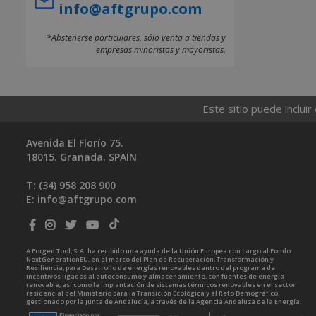
info@aftgrupo.com
*Abstenerse particulares, sólo venta a tiendas y
empresas minoristas y mayoristas.
Este sitio puede incluir
Avenida El Florío 75.
18015. Granada. SPAIN
T: (34)
958 208 900
E:
info@aftgrupo.com
A Forged Tool, S.A. ha recibido una ayuda de la Unión Europea con cargo al Fondo
NextGenerationEU, en el marco del Plan de Recuperación, Transformación y
Resiliencia, para Desarrollo de energías renovables dentro del programa de
incentivos ligados al autoconsumo y almacenamiento, con fuentes de energía
renovable, así como la implantación de sistemas térmicos renovables en el sector
residencial del Ministerio para la Transición Ecológica y el Reto Demográfico,
gestionado por la Junta de Andalucía, a través de la Agencia Andaluza de la Energía.