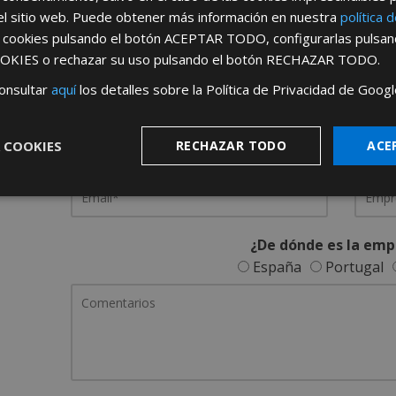
el sitio web. Puede obtener más información en nuestra
política 
REGÍSTRATE PARA HACERTE 
s cookies pulsando el botón
ACEPTAR TODO
, configurarlas pulsa
OKIES
o rechazar su uso pulsando el botón
RECHAZAR TODO
.
Desde
aquí
podrá ver todas las ventaj
onsultar
aquí
los detalles sobre la Política de Privacidad de Googl
Rellene este formulario y nos pondremos en contacto c
 COOKIES
RECHAZAR TODO
ACE
¿De dónde es la emp
España
Portugal