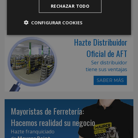
RECHAZAR TODO
CONFIGURAR COOKIES
Hazte Distribuidor
Oficial de AFT
Ser distribuidor
tiene sus ventajas
SABER MÁS
Mayoristas de Ferretería:
Hacemos realidad su negocio
Hazte franquiciado