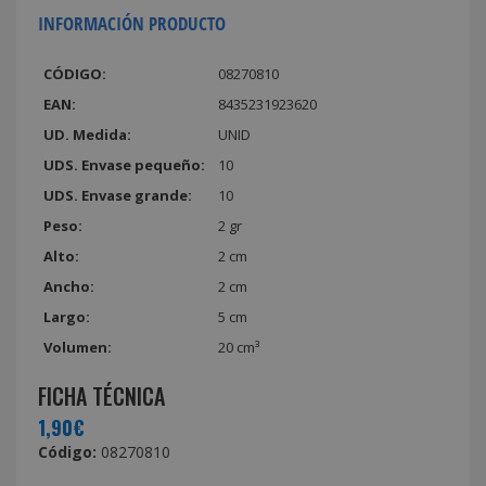
INFORMACIÓN PRODUCTO
CÓDIGO:
08270810
EAN:
8435231923620
UD. Medida:
UNID
UDS. Envase pequeño:
10
UDS. Envase grande:
10
Peso:
2 gr
Alto:
2 cm
Ancho:
2 cm
Largo:
5 cm
Volumen:
20 cm³
FICHA TÉCNICA
1,90€
Código:
08270810