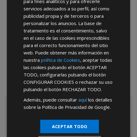
para fines analíticos y para ofrecerle
He leído y acepto la
Política de Privacidad
servicios adecuados a su perfil, así como
publicidad propia y de terceros o para
personalizar los anuncios. La base de
tratamiento es el consentimiento, salvo
en el caso de las cookies imprescindibles
para el correcto funcionamiento del sitio
web. Puede obtener más información en
*Abstenerse particulares, sólo venta a tiendas y empresas minoristas y
nuestra
política de Cookies
, aceptar todas
mayoristas.
las cookies pulsando el botón
ACEPTAR
TODO
, configurarlas pulsando el botón
CONFIGURAR COOKIES
o rechazar su uso
pulsando el botón
RECHAZAR TODO
.
Además, puede consultar
aquí
los detalles
sobre la Política de Privacidad de Google.
ACEPTAR TODO