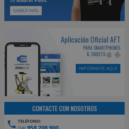
de
Maurer Point
SABER MÁS
Aplicación Oficial AFT
PARA SMARTPHONES
& TABLETS
INFÓRMATE AQUÍ
CONTACTE CON NOSOTROS
TELÉFONO:
958 208 900
(34)