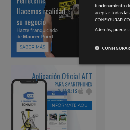
Ferretería:
funcionamiento d
Hacemos realidad
aceptar todas la
su negocio
CONFIGURAR CO
Además, puede c
Hazte franquiciado
de
Maurer Point
SABER MÁS
CONFIGURAR
Aplicación Oficial AFT
PARA SMARTPHONES
& TABLETS
INFÓRMATE AQUÍ