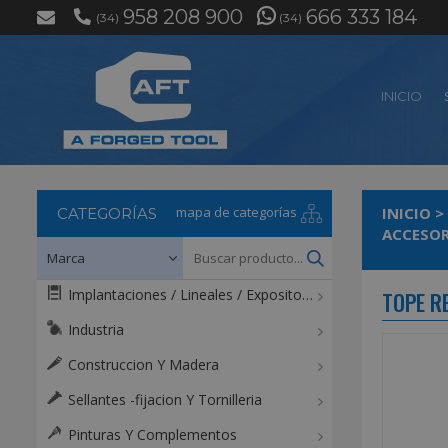
958 208 900
666 333 184
(34)
(34)
INICIO
mapa de categorías
INICIO
>
CATEGORÍAS
ACCESOR
Implantaciones / Lineales / Expositores / Mostradores
TOPE R
Industria
Construccion Y Madera
Sellantes -fijacion Y Tornilleria
Pinturas Y Complementos