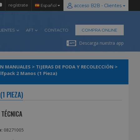
regístrate
Español
acceso B2B - Clientes
LIENTES
AFT
CONTACTO
COMPRA ONLINE
Descarga nuestra app
IN MANUALES
>
TIJERAS DE PODA Y RECOLECCIÓN
>
lfpack 2 Manos (1 Pieza)
1 PIEZA)
 TÉCNICA
:
08271005