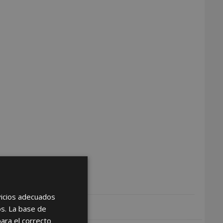
rvicios adecuados
os. La base de
para el correcto