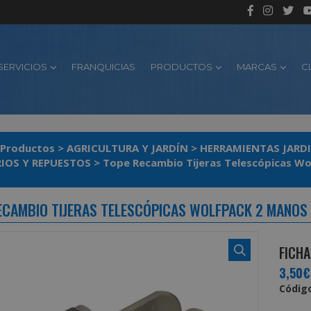
SERVICIOS
FRANQUICIAS
PRODUCTOS
MARCAS
C
Productos
>
AGRICULTURA Y JARDÍN
>
HERRAMIENTAS JARD
IOS Y REPUESTOS
>
Tope Recambio Tijeras Telescópicas Wo
ECAMBIO TIJERAS TELESCÓPICAS WOLFPACK 2 MANOS (
FICHA
3,50€
Código