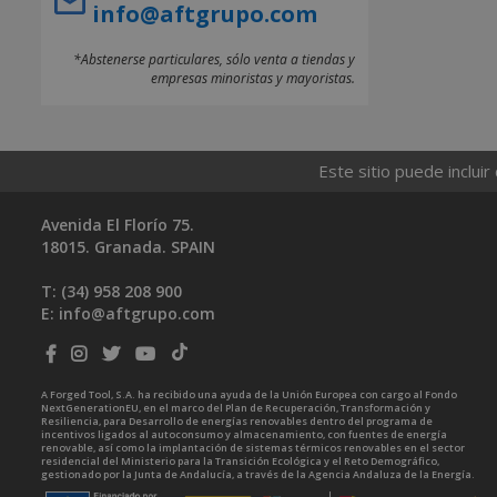
info@aftgrupo.com
*Abstenerse particulares, sólo venta a tiendas y
empresas minoristas y mayoristas.
Este sitio puede incluir
Avenida El Florío 75.
18015. Granada. SPAIN
T: (34)
958 208 900
E:
info@aftgrupo.com
A Forged Tool, S.A. ha recibido una ayuda de la Unión Europea con cargo al Fondo
NextGenerationEU, en el marco del Plan de Recuperación, Transformación y
Resiliencia, para Desarrollo de energías renovables dentro del programa de
incentivos ligados al autoconsumo y almacenamiento, con fuentes de energía
renovable, así como la implantación de sistemas térmicos renovables en el sector
residencial del Ministerio para la Transición Ecológica y el Reto Demográfico,
gestionado por la Junta de Andalucía, a través de la Agencia Andaluza de la Energía.