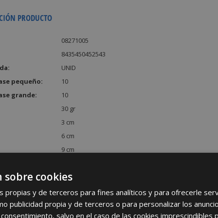
CIÓN PRODUCTO
08271005
8435450452543
da:
UNID
ase pequeño:
10
ase grande:
10
30 gr
3 cm
6 cm
9 cm
:
162 cm³
 sobre cookies
s propias y de terceros para fines analíticos y para ofrecerle se
como publicidad propia y de terceros o para personalizar los anunci
 consentimiento, salvo en el caso de las cookies imprescindibles 