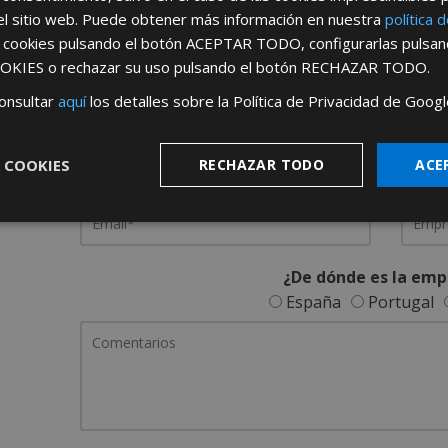
el sitio web. Puede obtener más información en nuestra
política 
REGÍSTRATE PARA HACERTE 
s cookies pulsando el botón
ACEPTAR TODO
, configurarlas pulsa
OKIES
o rechazar su uso pulsando el botón
RECHAZAR TODO
.
Desde
aquí
podrá ver todas las ventaj
onsultar
aquí
los detalles sobre la Política de Privacidad de Googl
Rellene este formulario y nos pondremos en contacto c
 COOKIES
RECHAZAR TODO
ACE
¿De dónde es la emp
España
Portugal