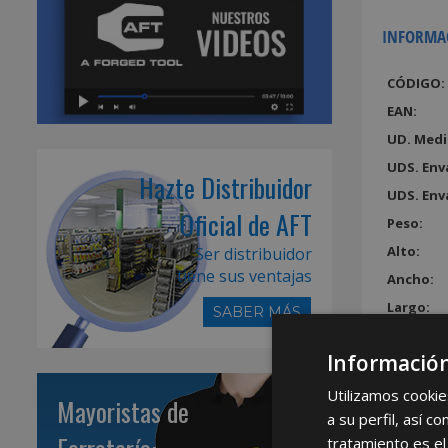
INFORMA
CÓDIGO:
EAN:
UD. Medi
UDS. Env
Hazte Distribuidor
UDS. Env
Oficial de AFT
Peso:
Alto:
Ser distribuidor
tiene sus ventajas
Ancho:
Largo:
SABER MÁS
Volumen
Información
Utilizamos cookie
Mayoristas de
a su perfil, así 
tratamiento es el