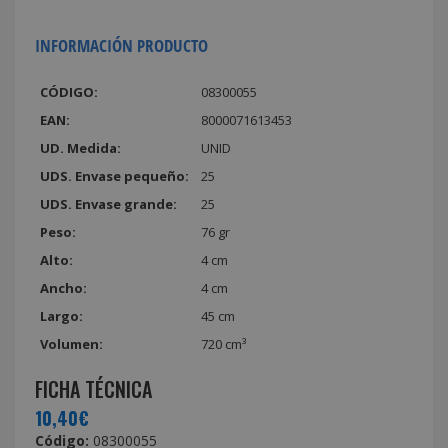
INFORMACIÓN PRODUCTO
CÓDIGO:
08300055
EAN:
8000071613453
UD. Medida:
UNID
UDS. Envase pequeño:
25
UDS. Envase grande:
25
Peso:
76 gr
Alto:
4 cm
Ancho:
4 cm
Largo:
45 cm
Volumen:
720 cm³
FICHA TÉCNICA
10,40€
Código:
08300055