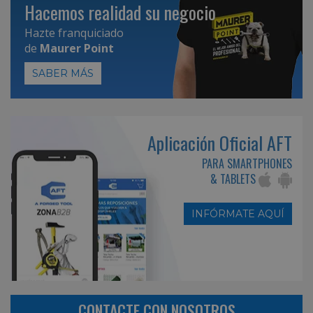
Hacemos realidad su negocio
Hazte franquiciado
de
Maurer Point
SABER MÁS
Aplicación Oficial AFT
PARA SMARTPHONES
& TABLETS
INFÓRMATE AQUÍ
CONTACTE CON NOSOTROS