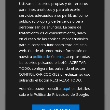
Utilizamos cookies propias y de terceros
para fines analíticos y para ofrecerle
servicios adecuados a su perfil, así como
He leído y acepto la
Política de Privacidad
publicidad propia y de terceros o para
personalizar los anuncios. La base de
tratamiento es el consentimiento, salvo
en el caso de las cookies imprescindibles
para el correcto funcionamiento del sitio
web. Puede obtener más información en
nuestra
política de Cookies
, aceptar todas
*Abstenerse particulares, sólo venta a tiendas y empresas minoristas y
las cookies pulsando el botón
ACEPTAR
mayoristas.
TODO
, configurarlas pulsando el botón
CONFIGURAR COOKIES
o rechazar su uso
pulsando el botón
RECHAZAR TODO
.
Además, puede consultar
aquí
los detalles
sobre la Política de Privacidad de Google.
ACEPTAR TODO