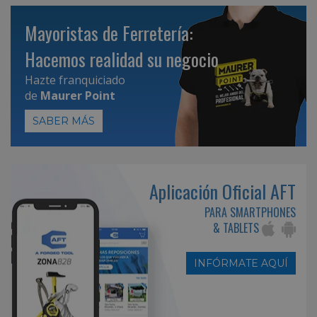
Mayoristas de Ferretería:
Hacemos realidad su negocio
Hazte franquiciado
de
Maurer Point
SABER MÁS
Aplicación Oficial AFT
PARA SMARTPHONES
& TABLETS
INFÓRMATE AQUÍ