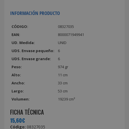
INFORMACIÓN PRODUCTO
CÓDIGO:
08327035
EAN:
8000071949941
UD. Medida:
UNID
UDS. Envase pequeño:
6
UDS. Envase grande:
6
Peso:
974 gr
Alto:
11 cm
Ancho:
33 cm
Largo:
53 cm
Volumen:
19239 cm³
FICHA TÉCNICA
15,60€
Código:
08327035