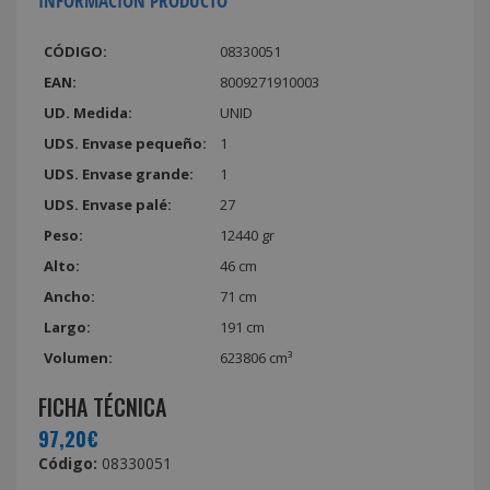
INFORMACIÓN PRODUCTO
CÓDIGO:
08330051
EAN:
8009271910003
UD. Medida:
UNID
UDS. Envase pequeño:
1
UDS. Envase grande:
1
UDS. Envase palé:
27
Peso:
12440 gr
Alto:
46 cm
Ancho:
71 cm
Largo:
191 cm
Volumen:
623806 cm³
FICHA TÉCNICA
97,20€
Código:
08330051