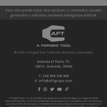
Este sitio puede incluir descripciones y contenidos visuales
generados o editados mediante inteligencia artificial.
© 2026. A Forged Tool. Todos los derechos reservados
Avenida El Florío 75.
18015. Granada. SPAIN
T: (34)
958 208 900
E:
info@aftgrupo.com
A Forged Tool, S.A. ha recibido una ayuda de la Unión Europea con cargo al Fondo
NextGenerationEU, en el marco del Plan de Recuperación, Transformación y Resiliencia,
para Desarrollo de energías renovables dentro del programa de incentivos ligados al
autoconsumo y almacenamiento, con fuentes de energía renovable, así como la