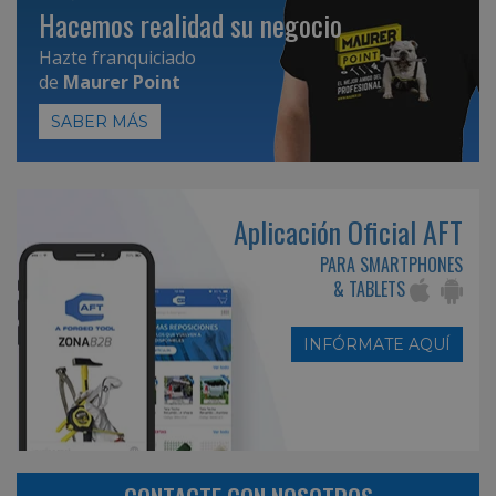
Hacemos realidad su negocio
Hazte franquiciado
de
Maurer Point
SABER MÁS
Aplicación Oficial AFT
PARA SMARTPHONES
& TABLETS
INFÓRMATE AQUÍ