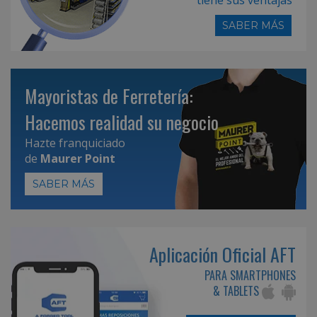
SABER MÁS
Mayoristas de Ferretería:
Hacemos realidad su negocio
Hazte franquiciado
de
Maurer Point
SABER MÁS
Aplicación Oficial AFT
PARA SMARTPHONES
& TABLETS