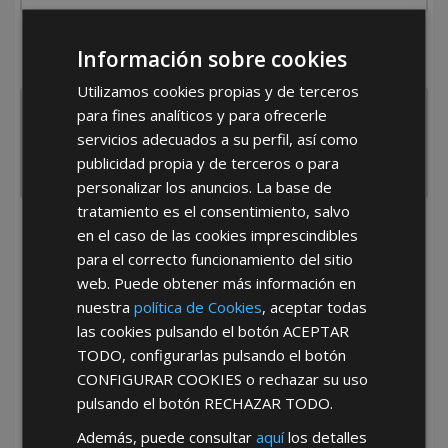
¿De dónde es la empresa?
Información sobre cookies
España
Portugal
Otros
Utilizamos cookies propias y de terceros
para fines analíticos y para ofrecerle
servicios adecuados a su perfil, así como
publicidad propia y de terceros o para
personalizar los anuncios. La base de
tratamiento es el consentimiento, salvo
en el caso de las cookies imprescindibles
He leído y acepto la
Política de Privacidad
para el correcto funcionamiento del sitio
web. Puede obtener más información en
nuestra
política de Cookies
, aceptar todas
las cookies pulsando el botón
ACEPTAR
TODO
, configurarlas pulsando el botón
CONFIGURAR COOKIES
o rechazar su uso
pulsando el botón
RECHAZAR TODO
.
*Abstenerse particulares, sólo venta a tiendas y empresas minoristas y
mayoristas.
Además, puede consultar
aquí
los detalles