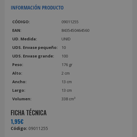
INFORMACIÓN PRODUCTO
CÓDIGO:
09011255
EAN:
8435450464560
UD. Medida:
UNID
UDS. Envase pequeño:
10
UDS. Envase grande:
100
Peso:
176 gr
Alto:
2 cm
Ancho:
13 cm
Largo:
13 cm
Volumen:
338 cm³
FICHA TÉCNICA
1,95€
Código:
09011255