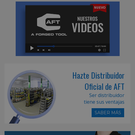
Hazte Distribuidor
Oficial de AFT
Ser distribuidor
tiene sus ventajas
SABER MÁS