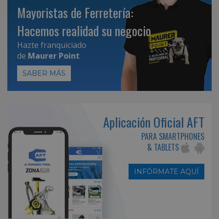
Mayoristas de Ferretería:
Hacemos realidad su negocio
Hazte franquiciado
de
Maurer Point
SABER MÁS
Aplicación Oficial AFT
PARA SMARTPHONES
& TABLETS
INFÓRMATE AQUÍ