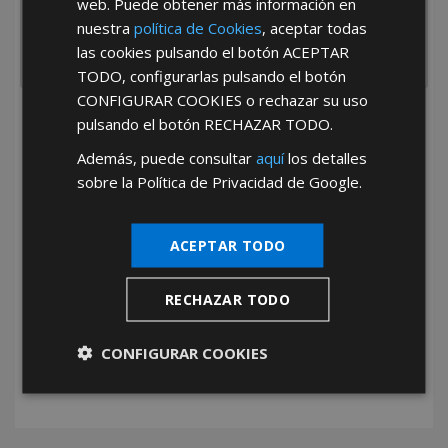
web. Puede obtener más información en
nuestra
política de Cookies
, aceptar todas
las cookies pulsando el botón
ACEPTAR
TODO
, configurarlas pulsando el botón
CONFIGURAR COOKIES
o rechazar su uso
pulsando el botón
RECHAZAR TODO
.
He leído y acepto la
Política de Privacidad
Además, puede consultar
aquí
los detalles
sobre la Política de Privacidad de Google.
ACEPTAR TODO
*Abstenerse particulares, sólo venta a tiendas y empresas minoristas y
RECHAZAR TODO
mayoristas.
CONFIGURAR COOKIES