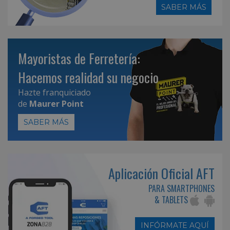
SABER MÁS
Mayoristas de Ferretería:
Hacemos realidad su negocio
Hazte franquiciado
de
Maurer Point
SABER MÁS
Aplicación Oficial AFT
PARA SMARTPHONES
& TABLETS
INFÓRMATE AQUÍ