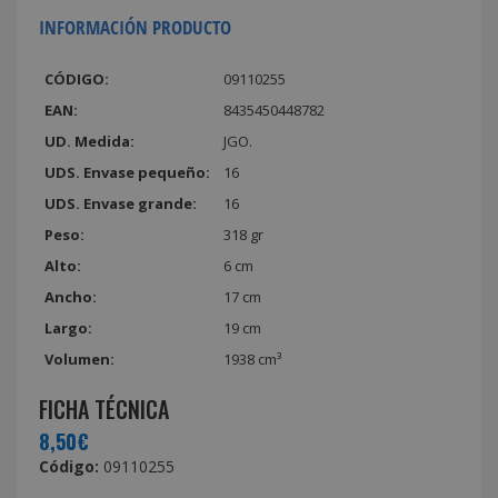
INFORMACIÓN PRODUCTO
CÓDIGO:
09110255
EAN:
8435450448782
UD. Medida:
JGO.
UDS. Envase pequeño:
16
UDS. Envase grande:
16
Peso:
318 gr
Alto:
6 cm
Ancho:
17 cm
Largo:
19 cm
Volumen:
1938 cm³
FICHA TÉCNICA
8,50€
Código:
09110255