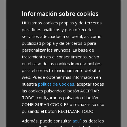
¿De dónde es la empresa?
Información sobre cookies
España
Portugal
Otros
Utilizamos cookies propias y de terceros
para fines analíticos y para ofrecerle
servicios adecuados a su perfil, así como
publicidad propia y de terceros o para
personalizar los anuncios. La base de
tratamiento es el consentimiento, salvo
He leído y acepto la
Política de Privacidad
en el caso de las cookies imprescindibles
para el correcto funcionamiento del sitio
web. Puede obtener más información en
nuestra
política de Cookies
, aceptar todas
las cookies pulsando el botón
ACEPTAR
TODO
, configurarlas pulsando el botón
CONFIGURAR COOKIES
o rechazar su uso
*Abstenerse particulares, sólo venta a tiendas y empresas minoristas y
pulsando el botón
RECHAZAR TODO
.
mayoristas.
Además, puede consultar
aquí
los detalles